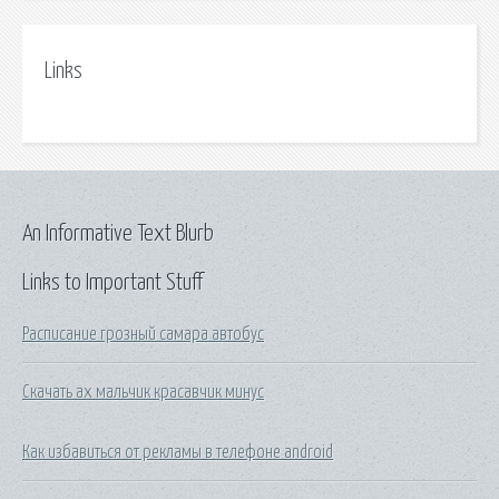
Links
An Informative Text Blurb
Links to Important Stuff
Расписание грозный самара автобус
Скачать ах мальчик красавчик минус
Как избавиться от рекламы в телефоне android