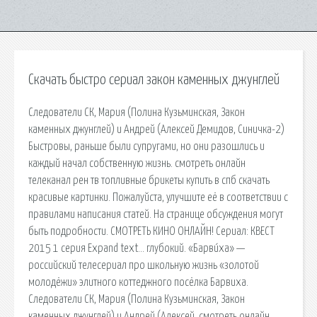
Скачать быстро сериал закон каменных джунглей
Следователи СК, Мария (Полина Кузьминская, Закон
каменных джунглей) и Андрей (Алексей Демидов, Синичка-2)
Быстровы, раньше были супругами, но они разошлись и
каждый начал собственную жизнь. смотреть онлайн
телеканал рен тв топливные брикеты купить в спб скачать
красивые картинки. Пожалуйста, улучшите её в соответствии с
правилами написания статей. На странице обсуждения могут
быть подробности. СМОТРЕТЬ КИНО ОНЛАЙН! Сериал: КВЕСТ
2015 1 серия Expand text… глубокий. «Барви́ха» —
российский телесериал про школьную жизнь «золотой
молодёжи» элитного коттеджного посёлка Барвиха.
Следователи СК, Мария (Полина Кузьминская, Закон
каменных джунглей) и Андрей (Алексей. смотреть онлайн