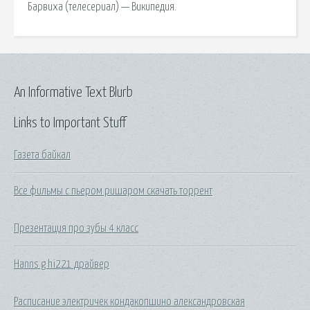
Барвиха (телесериал) — Википедия.
An Informative Text Blurb
Links to Important Stuff
Газета байкал
Все фильмы с пьером ришаром скачать торрент
Презентация про зубы 4 класс
Hanns g hi221 драйвер
Расписание электричек кондакопшино александровская