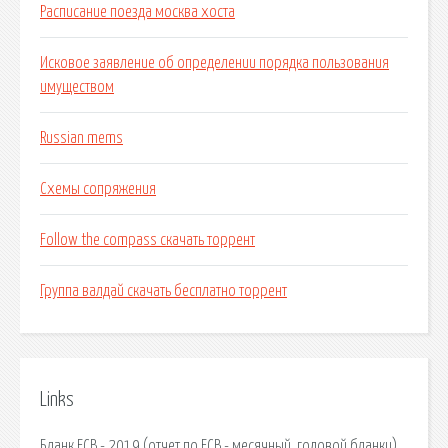
Расписание поезда москва хоста
Исковое заявление об определении порядка пользования
имуществом
Russian mems
Схемы сопряжения
Follow the compass скачать торрент
Группа валдай скачать бесплатно торрент
Links
Бланк ЕСВ - 2019 (отчет по ЕСВ - месячный, годовой бланки).