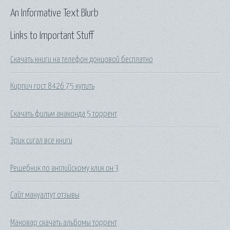
An Informative Text Blurb
Links to Important Stuff
Скачать книги на телефон донцовой бесплатно
Кирпич гост 8426 75 купить
Скачать фильм анаконда 5 торрент
Эрик сигал все книги
Решебник по английскому клик он 3
Сайт мануалтут отзывы
Мановар скачать альбомы торрент