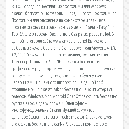
8, 10. Последняя. Бесплатные программы для Windows
скачать бесплатно. Популярный и редкий софт. Программное.
Программы для рисования на компьютере и планшете,
простые рисовалки и раскраски для детей. Скачать Easy Paint
Tool SAI 1.2.0 торрент бесплатно и без регистрации nulled. В
данной категории сайта www.anyaplanet.net Вы можете
выбрать и скачать бесплатный антивирус. TeamViewer 14, 13,
12, 11, 10 скачать бесплатно последняя, русская версия
Тимвивер Тимвьюер Paint.NET является бесплатным
графическим редактором. Нужен для исполнения нетрудных.
В игру можно играть одному, компьютер будет управлять
напарниками. Но намного интереснее. На данной веб-
странице можно скачать Viber бесплатно на компьютер или
телефон: Windows, Mac, Android OpenOffice скачать бесплатно
русская версия для windows 7. Опен офис –
многофункциональный пакет. Лучший симулятор
дальнобойщика — это Euro Truck Simulator 2, рекомендуем
его скачать бесплатно. CleanMyPC очищает компьютер от