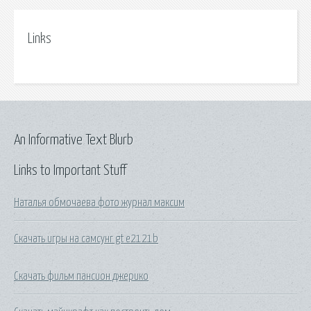
Links
An Informative Text Blurb
Links to Important Stuff
Наталья обмочаева фото журнал максим
Скачать игры на самсунг gt e2121b
Скачать фильм пансион джерико