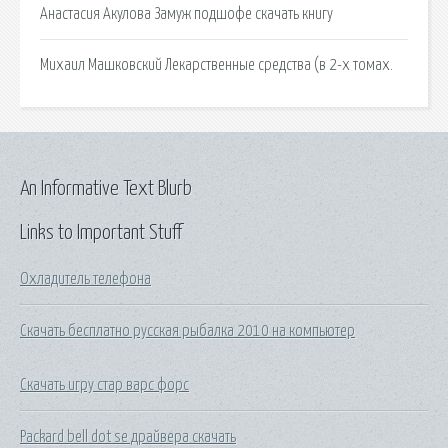
Анастасия Акулова Замуж подшофе скачать книгу
Михаил Машковский Лекарственные средства (в 2-х томах.
An Informative Text Blurb
Links to Important Stuff
Охладитель телефона
Скачать бесплатно русская рыбалка 2010 на компьютер
Скачать игру стар варс форс
Packard bell dot se драйвера скачать