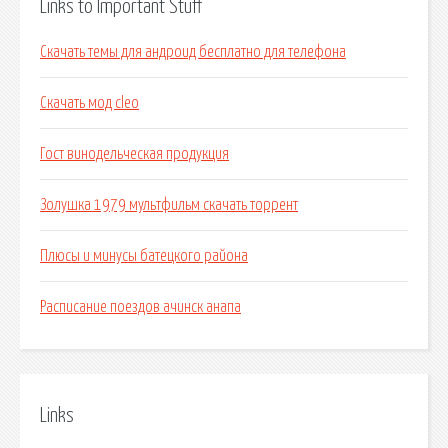
Links to Important Stuff
Скачать темы для андроид бесплатно для телефона
Скачать мод cleo
Гост винодельческая продукция
Золушка 1979 мультфильм скачать торрент
Плюсы и минусы батецкого района
Расписание поездов ачинск анапа
Links