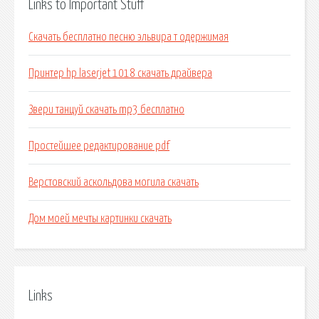
Links to Important Stuff
Скачать бесплатно песню эльвира т одержимая
Принтер hp laserjet 1018 скачать драйвера
Звери танцуй скачать mp3 бесплатно
Простейшее редактирование pdf
Верстовский аскольдова могила скачать
Дом моей мечты картинки скачать
Links