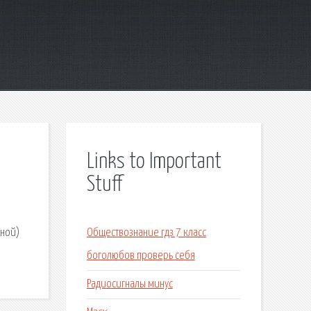
Links to Important
Stuff
сной)
Обществознание гдз 7 класс
боголюбов проверь себя
Радиосигналы минус