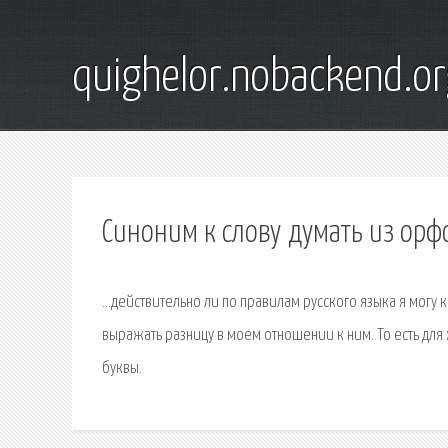
quighelor.nobackend.or
Синоним к слову думать из орф
…действительно ли по правилам русского языка я могу к 
выражать разницу в моем отношении к ним. То есть для
буквы.