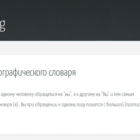
g
ографического словаря
одному человеку обращаться на "вы", а к другому на "Вы" и тем самым
 жанра (а) , Вы при обращении к одному лицу пишется с большой (пропи