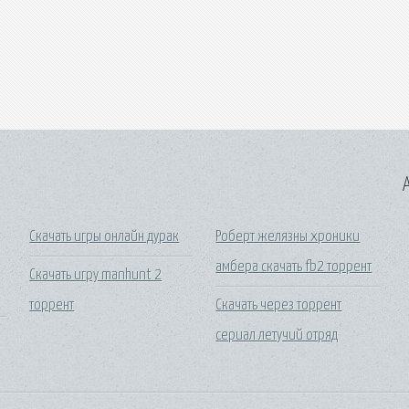
A
Скачать игры онлайн дурак
Роберт желязны хроники
амбера скачать fb2 торрент
Скачать игру manhunt 2
торрент
Скачать через торрент
сериал летучий отряд