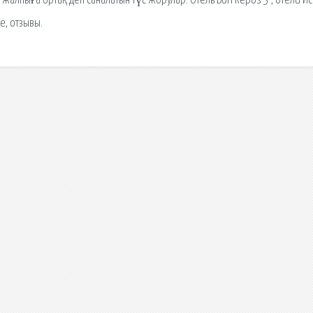
 жалпыға ортақ деп саналатын түс жорулар. Отель Bon Repos 3 , отели Ис
е, отзывы.