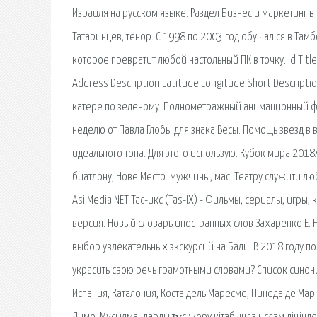
Израиля на русском языке. Раздел Бизнес и маркетинг 
Татаринцев, тенор. С 1998 по 2003 год обу чал ся в Там
которое превратит любой настольный ПК в точку. id Title
Address Description Latitude Longitude Short Descripti
катере по зеленому. Полнометражный анимационный фи
неделю от Павла Глобы для знака Весы. Помощь звезд в
идеального тона. Для этого использую. Кубок мира 2018
биатлону, Нове Место: мужчины, мас. Театру служити любо
AsilMedia.NET Тас-икс (Tas-IX) - Фильмы, сериалы, игры, 
версия. Новый словарь иностранных слов Захаренко Е. Н
выбор увлекательных экскурсий на Бали. В 2018 году п
украсить свою речь грамотными словами? Список синони
Испания, Каталония, Коста дель Маресме, Пинеда де Мар