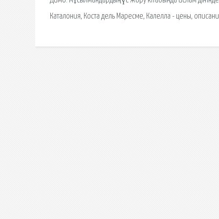
Димо. Мұсылмандардың түс жору кітабында ислам дінінде
Каталония, Коста дель Маресме, Калелла - цены, описани