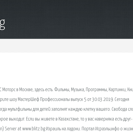
g
Моторс в Москве, здесь есть. Фильмы, Музыка, Программы, Картинки, Кни
мотрите шоу МастерШеф Профессионалы выпуск 5 от 30.03.2019. Сегодня
когда мультфильмы для детей заполнят каждую клетку вашего. Свобода с
ое выходит. Если вы живете в Казахстане, то у вас наверняка есть друг-
an) Server at www.blitz.bg Израиль на ладони. Портал Исраэльинфо о жиз