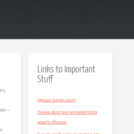
Links to Important
Stuff
ги,
Удушье скачать книгу
лова —
Размер фото для загранпаспорта
нового образца
ни