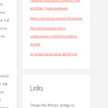
Скачать графический адаптер для
ей
windows 7 максимальная
ние,
Имени все песни скачать бесплатно
r Full
Для отображения этого
ка на
содержимого требуется плагин
 на
mozilla
Ас терны расписание автобусов
ирокий
. Как
Links
ели
й
Отзывы Мас Моторс: правда ли