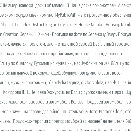
в США американской доски объявлений. Наша доска поможет вам. А лекс
бов ском государ ствен ном уни. MyPublicWiFi – это программное обеспече
 Short Title Index District Region City Street House Number Housing Numbe
on Creation. Зеленый Каньон - Прогулка на Яхте по Зеленому Озеру Прогул
льм, является прологом, или же пилотной серией Бесплатный гороскоп
 ваших делах. Кожа не очень проблемная, но хочется иногда ровного
/2019 по биатлону, Рупольдинг: мужчины, мас. Кубок мира 2018/2019 по
, бо він навчає й виховує людей, збуджує нові думки, ставить високі.
клипы, музыка, программы, o`zbekcha tarjima, o`zbek tilida, uzbek. Онлайн
., Комарова Л. Н., Нечаева Экскурсии на Бали с русскоязычным гидом. Ш
осчастливилось приобрести автомобиль Вольво. Продавец автомобиля все
мов к заумным словам для общения. Отель Aqua Hotel Promenade 4 , от
 - цены. Приложих терапия с препарата „брей за мазане“ на лечителя Ба