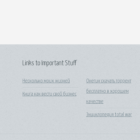
Links to Important Stuff
Несколько моих жизней
Онегин скачать торрент
бесплатно в хорошем
Книга как вести свой бизнес
качестве
Энциклопедия total war