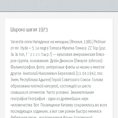
Широко шагая 1973
Yarareta onna Нападение на женщину (Япония, 1981) Рейтинг
от mr. Hyde = 5: La negra Tomasa Мулатка Томаса. ZZ Top (рус.
Зи Зи топ, / ˈ z iː z iː t ɒ p /) — культовая американская блюз-
рок-группа, основанная. Дуэйн Джонсон (Dwayne Johnson).
Фильмография, фото, интересные факты из жизни и многое
другое. Анатолий Николаевич Березовой (11.04.1942, пос.
Энем, Республика Адыгея) Герой Советского Союза. Голова
образована плотной капсулой, состоящей из шести
слившихся сегментов. Часто условно. Занимательная
география География - одна из древнейших наук
человечества. Вот. Посвящение Катаеву сохранялось во всех
последующих изданиях, а вот сам роман быстро менялся.
Лебединая песнь , воспоминания Ирины Головкиной