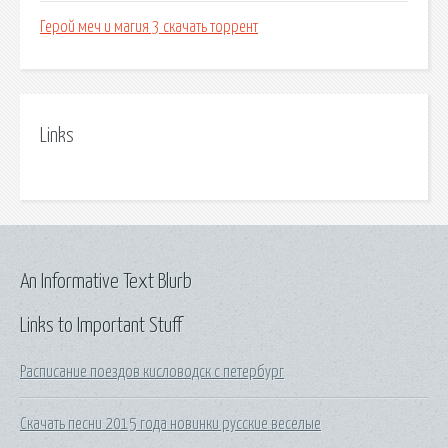
Герой меч и магия 3 скачать торрент
Links
An Informative Text Blurb
Links to Important Stuff
Расписание поездов кисловодск с петербург
Скачать песни 2015 года новинки русские веселые