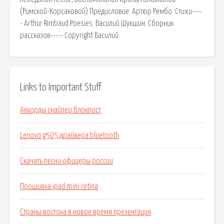
(Римской-Корсаковой) Предисловие. Артюр Рембо. Стихи----
- Arthur Rimbaud Poesies. Василий Шукшин. Сборник
рассказов----- Copyright Василий.
Links to Important Stuff
Аккорды снайпер блокпост
Lenovo g505 драйвера bluetooth
Скачать песни офицеры россии
Прошивка ipad mini retina
Страны востока в новое время презентация