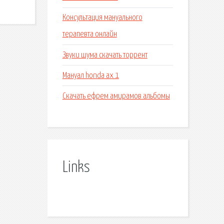
Консультация мануального
терапевта онлайн
Звуки шума скачать торрент
Мануал honda ax 1
Скачать ефрем амирамов альбомы
Links