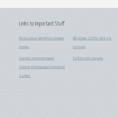
Links to Important Stuff
Расписание автобуса пожва
Windows 10 lite x64 rus
пермь
торрент
Скачать литературное
Turbov evo скачать
чтение климанова горецкий
1 класс