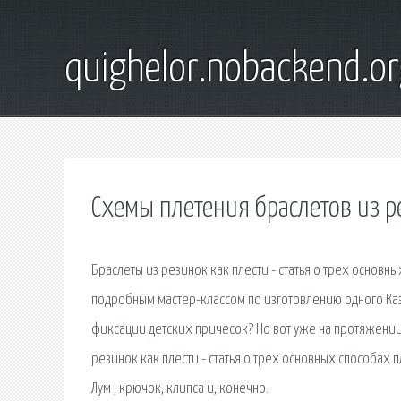
quighelor.nobackend.or
Схемы плетения браслетов из р
Браслеты из резинок как плести - статья о трех основных
подробным мастер-классом по изготовлению одного Каза
фиксации детских причесок? Но вот уже на протяжении
резинок как плести - статья о трех основных способах 
Лум , крючок, клипса и, конечно.