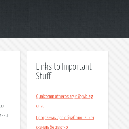
Links to Important
Stuff
Qualcomm atheros ar9485wb eg
из
driver
Фанни
Программы для обработки анкет
скачать бесплатно