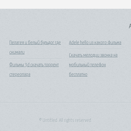
A
Пелагея и белый бульдог где
Adele hello из какого фильма
снимали
Скачать мелодии звонка на
Фильмы 3d скачать торрент
мобильный телефон
стереопара
бесплатно
© Untitled. All rights reserved.