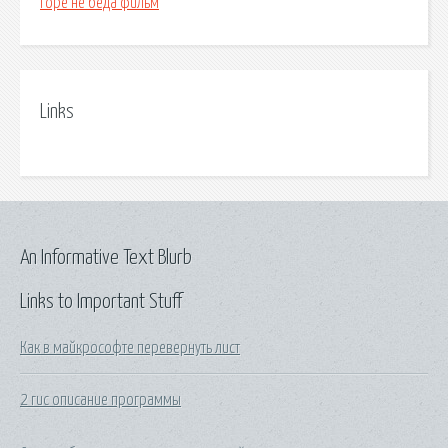
Горе не беда фильм
Links
An Informative Text Blurb
Links to Important Stuff
Как в майкрософте перевернуть лист
2 гис описание программы