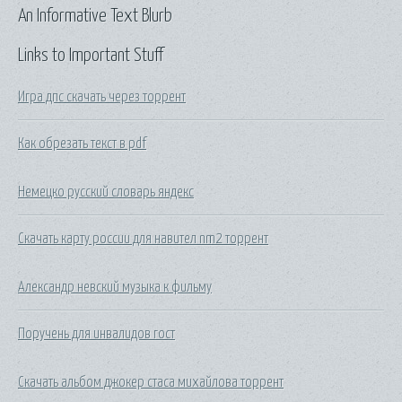
An Informative Text Blurb
Links to Important Stuff
Игра дпс скачать через торрент
Как обрезать текст в pdf
Немецко русский словарь яндекс
Скачать карту россии для навител nm2 торрент
Александр невский музыка к фильму
Поручень для инвалидов гост
Скачать альбом джокер стаса михайлова торрент