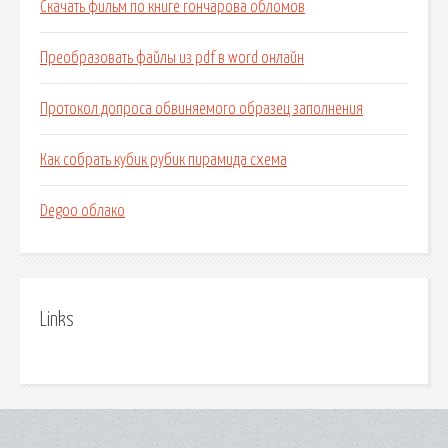
Скачать фильм по книге гончарова обломов
Преобразовать файлы из pdf в word онлайн
Протокол допроса обвиняемого образец заполнения
Как собрать кубик рубик пирамида схема
Degoo облако
Links