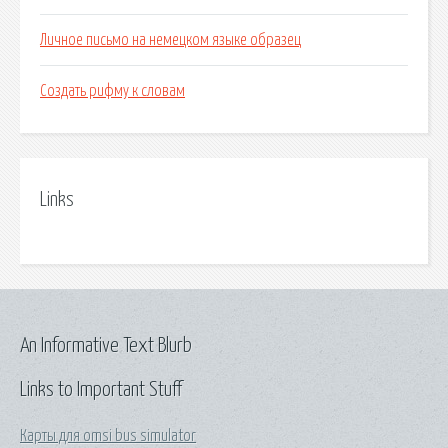
Личное письмо на немецком языке образец
Создать рифму к словам
Links
An Informative Text Blurb
Links to Important Stuff
Карты для omsi bus simulator