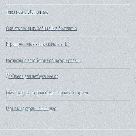
Текст песни titanium sia
Скачать песни из беби тайма бесплатно
Игра престолов книга скачать в fb2
Расписание автобусов чебоксары рязань
Драйвера для нетбука еее рс
Скачать игры по фильмам и сериалам торрент
Гарис мод страшилки видео