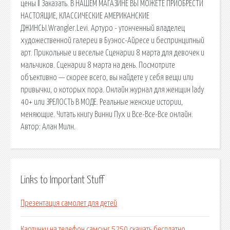
цены ‖ Заказать. В НАШЕМ МАГАЗИНЕ ВЫ МОЖЕТЕ ПРИОБРЕСТИ
НАСТОЯЩИЕ, КЛАССИЧЕСКИЕ АМЕРИКАНСКИЕ
ДЖИНСЫ.Wrangler.Levi. Артуро - утонченный владелец
художественной галереи в Буэнос-Айресе и беспринципный
арт. Прикольные и веселые Сценарии 8 марта для девочек и
мальчиков. Сценарии 8 марта на день. Посмотрите
объективно — скорее всего, вы найдете у себя вещи или
привычки, о которых пора. Онлайн журнал для женщин lady
40+ или ЗРЕЛОСТЬ В МОДЕ. Реальные женские истории,
меняющие. Читать книгу Винни Пух и Все-Все-Все онлайн.
Автор: Алан Милн.
Links to Important Stuff
Презентация самолет для детей
Картинки на телефон самсунг 5250 скачать бесплатно