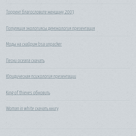
Торрент благословите женщину 2003
Популяция экологиясы демэкология презентация
Моды на скайрим bsa unpacker
Песни oceana скачать
Юридическая психология презентации
King of thieves обновить
Woman in white скачать книгу