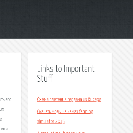
Links to Important
Stuff
ить его
Схема плетения гердана из бисера
оих
Скачать моды на камаз farming
ая
simulator 2015
ился