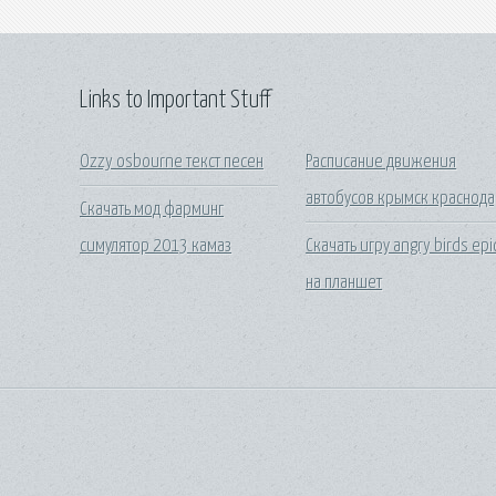
Links to Important Stuff
Ozzy osbourne текст песен
Расписание движения
автобусов крымск краснод
Скачать мод фарминг
симулятор 2013 камаз
Скачать игру angry birds epi
на планшет