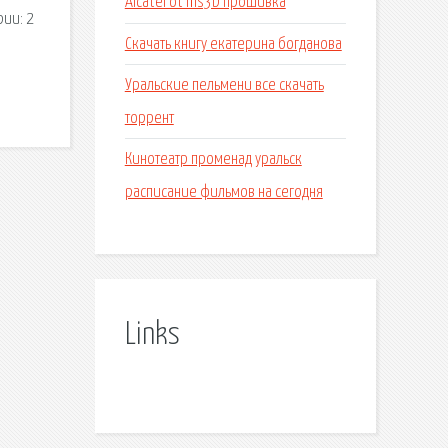
Alcatel ot ms3b прошивка
рии: 2
Скачать книгу екатерина богданова
Уральские пельмени все скачать
торрент
Кинотеатр променад уральск
расписание фильмов на сегодня
Links