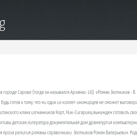
g
в городе Сарове (тогда он назывался Арзамас-16). «Роман Злотников - В
, будь готов к тому, что ни один из коллег-иномирцев не сможет выговор
лузитанского клана изгнанников Корт, Ник-Сигариец вынужден готовить св
тивы детская литература документальная дом драматургия компьютерн
я проза религия романы справочники. Злотников Роман Валерьевич. Род