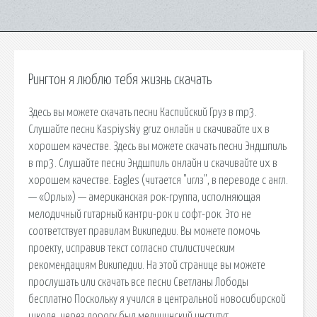
Рингтон я люблю тебя жизнь скачать
Здесь вы можете скачать песни Каспийский Груз в mp3.
Слушайте песни Kaspiyskiy gruz онлайн и скачивайте их в
хорошем качестве. Здесь вы можете скачать песни Эндшпиль
в mp3. Слушайте песни Эндшпиль онлайн и скачивайте их в
хорошем качестве. Eagles (читается "иглз", в переводе с англ.
— «Орлы») — американская рок-группа, исполняющая
мелодичный гитарный кантри-рок и софт-рок. Это не
соответствует правилам Википедии. Вы можете помочь
проекту, исправив текст согласно стилистическим
рекомендациям Википедии. На этой странице вы можете
прослушать или скачать все песни Светланы Лободы
бесплатно Поскольку я учился в центральной новосибирской
школе, через дорогу был медицинский институт.