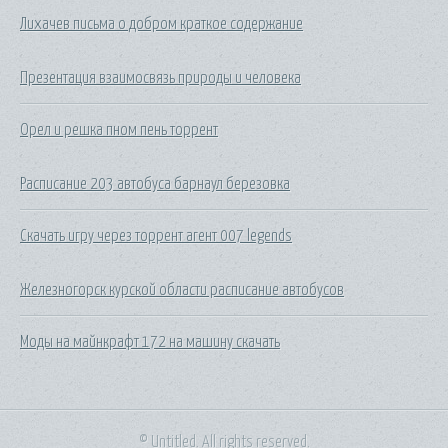
Лихачев письма о добром краткое содержание
Презентация взаимосвязь природы и человека
Орел и решка пном пень торрент
Расписание 203 автобуса барнаул березовка
Скачать игру через торрент агент 007 legends
Железногорск курской области расписание автобусов
Моды на майнкрафт 172 на машину скачать
© Untitled. All rights reserved.