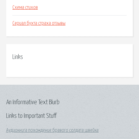
Схема стихов
Сериал бухта страха отзывы
Links
An Informative Text Blurb
Links to Important Stuff
Аудиокнига похождение бравого солдата швейка