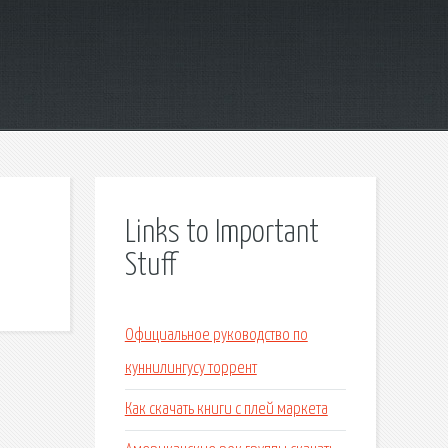
Links to Important
Stuff
Официальное руководство по
куннилингусу торрент
Как скачать книги с плей маркета