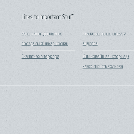
Links to Important Stuff
Расписание движения
Скачать новинки томаса
поезда сыктывкар кослан
андерса
Скачать эхо террора
Ким новейшая история 9
класс скачать волкова