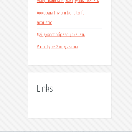
Американские рок группы скачать
Аккорды trivium built to fall
acoustic
Дайджест образец скачать
Prototype 2 коды читы
Links