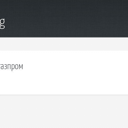
g
газпром