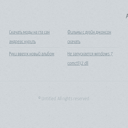
A
Скачать моды на гта сан
Фильмы с дуэйн джонсон
андреас курить
скачать
Руки вверх новый альбом
Не запускается windows 7
comctl32 dll
© Untitled. All rights reserved.