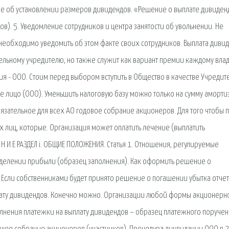
ие об установлении размеров дивидендов. «Решение о выплате дивиден
). 5. Уведомление сотрудников и центра занятости об увольнении. Не
 необходимо уведомить об этом факте своих сотрудников. Выплата диви
ельному учредителю, но также служит как вариант премии каждому вла
ция - ООО. Стоим перед выбором вступить в Общество в качестве Учредит
 лицо (ООО). Уменьшить налоговую базу можно только на сумму аморти
язательное для всех АО годовое собрание акционеров. Для того чтобы п
лиц, которые. Организация может оплатить лечение (выплатить
 Н И Е РАЗДЕЛ i. ОБЩИЕ ПОЛОЖЕНИЯ. Статья 1. Отношения, регулируемые
еделении прибыли (образец заполнения). Как оформить решение о
 Если собственниками будет принято решение о погашении убытка отче
ыплату дивидендов. Конечно можно. Организации любой формы акционерн
лнения платежки на выплату дивидендов – образец платежного поруче