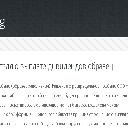
g
теля о выплате дивидендов образец
рибыли (образец заполнения). Решение о распределении прибыли ООО 
ства стабильно. Если собственниками будет принято решение о погашен
ендов. Чистая прибыль организации может быть распределена между
ции любой формы акционерного общества принимают решение о выплат
ов не является простой задачей для сотрудника бухгалтерии. На собра