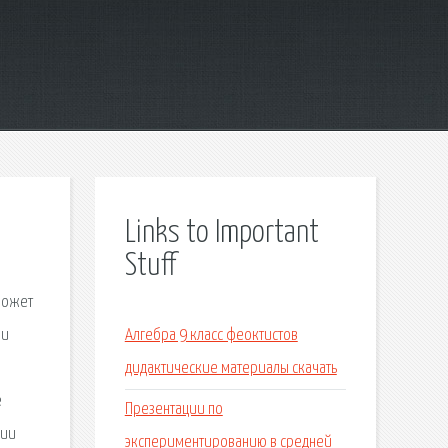
Links to Important
Stuff
может
ии
Алгебра 9 класс феоктистов
дидактические материалы скачать
е
Презентации по
нии
экспериментированию в средней