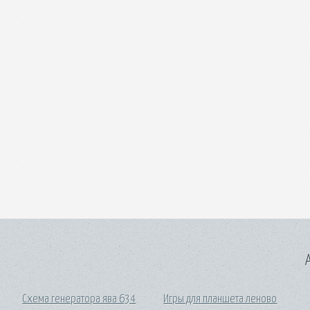
A
Схема генератора ява 634
Игры для планшета леново