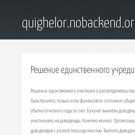
quighelor.nobackend.or
Решение единственного учреди
Решение единственного участника о распределении п
быть принято, только если финансовое состояние обще
убытка отчетного года за счет. Бухучет выплаты дивид
участниками на дивиденды. Конечно можно. Организа
дивидендов с разной периодичностью. Выплата дивиденд