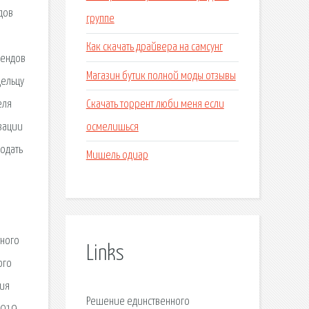
дов
группе
Как скачать драйвера на самсунг
дендов
Магазин бутик полной моды отзывы
дельцу
Скачать торрент люби меня если
еля
осмелишься
зации
одать
Мишель одиар
тного
Links
ого
ния
Решение единственного