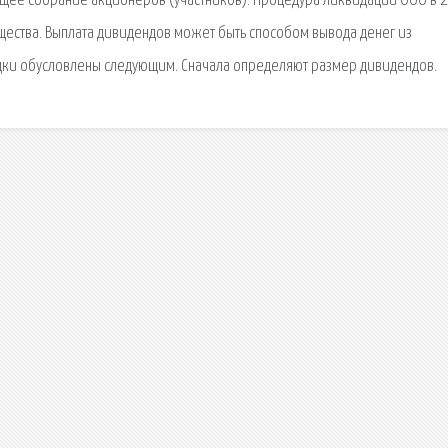
бщее собрание акционеров (участников). Процедура ликвидации ООО в 
щества. Выплата дивидендов может быть способом вывода денег из
одки обусловлены следующим. Сначала определяют размер дивидендов.