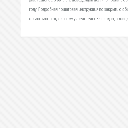
для. Решение о выплате дивидендов должно принять о
году. Подробная пошаговая инструкция по закрытию об
организации отдельному учредителю. Как видно, пров