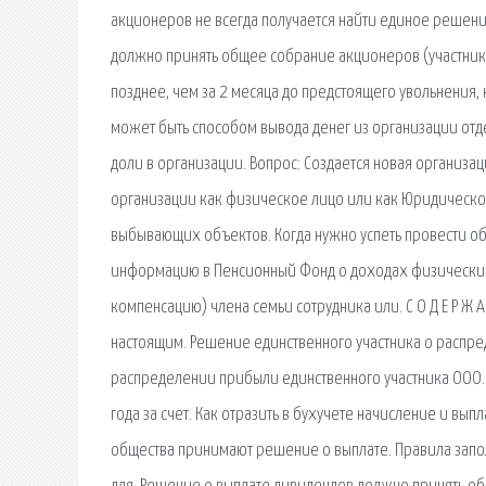
акционеров не всегда получается найти единое решен
должно принять общее собрание акционеров (участников
позднее, чем за 2 месяца до предстоящего увольнения,
может быть способом вывода денег из организации отд
доли в организации. Вопрос: Создается новая организа
организации как физическое лицо или как Юридическое
выбывающих объектов. Когда нужно успеть провести об
информацию в Пенсионный Фонд о доходах физических 
компенсацию) члена семьи сотрудника или. С О Д Е Р Ж А
настоящим. Решение единственного участника о распр
распределении прибыли единственного участника ООО.
года за счет. Как отразить в бухучете начисление и в
общества принимают решение о выплате. Правила запо