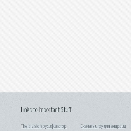
Links to Important Stuff
The division русификатор
Скачать игру для андроид