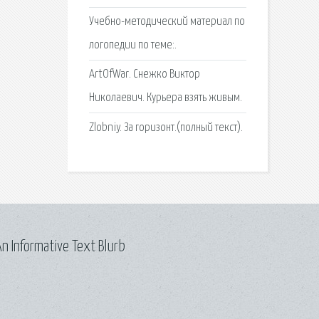
Учебно-методический материал по
логопедии по теме:.
ArtOfWar. Снежко Виктор
Николаевич. Курьера взять живым.
Zlobniy. За горизонт.(полный текст).
n Informative Text Blurb