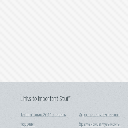
Links to Important Stuff
Тайный знак 2011 скачать
Игра скачать бесплатно
торрент
бременские музыканты