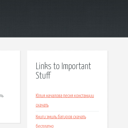
Links to Important
Stuff
я
ль
Юлия началова песня констанции
скачать
Книги эмиль багиров скачать
бесплатно