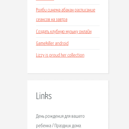
Ролби синема абакан расписание
сеансов на завтра
Создать клубную музыку онлайн
Gamekiller android
Lizzy is proud her collection
Links
День рождения для вашего
ребенка / Праздник дома.