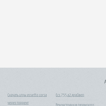
A
Скачать игры assetto corsa
Ecs 755 a2 драйвер
через торрент
Реконструкция рязанского