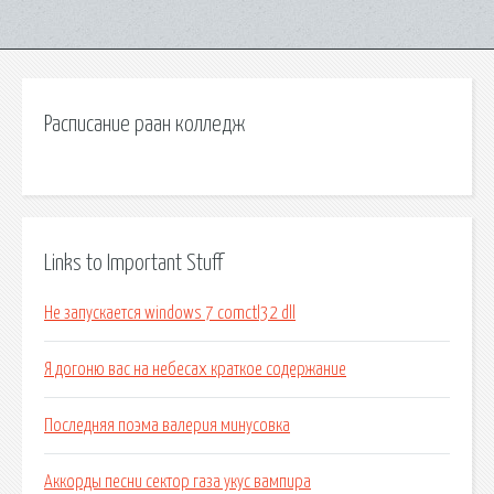
Расписание раан колледж
Links to Important Stuff
Не запускается windows 7 comctl32 dll
Я догоню вас на небесах краткое содержание
Последняя поэма валерия минусовка
Аккорды песни сектор газа укус вампира