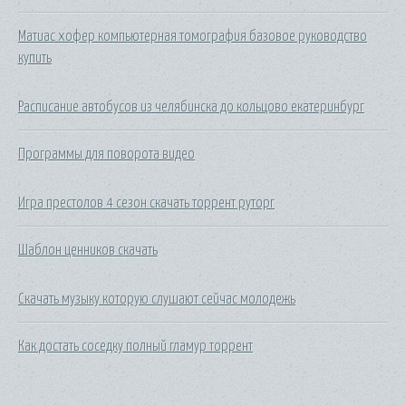
Матиас хофер компьютерная томография базовое руководство
купить
Расписание автобусов из челябинска до кольцово екатеринбург
Программы для поворота видео
Игра престолов 4 сезон скачать торрент руторг
Шаблон ценников скачать
Скачать музыку которую слушают сейчас молодежь
Как достать соседку полный гламур торрент