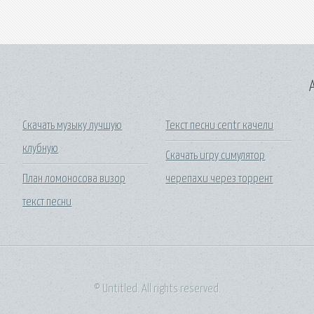
A
Скачать музыку лучшую
Текст песни centr качели
клубную
Скачать игру симулятор
План ломоносова визор
черепахи через торрент
текст песни
© Untitled. All rights reserved.