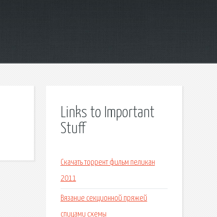
Links to Important
Stuff
Скачать торрент фильм пеликан
2011
Вязание секционной пряжей
спицами схемы