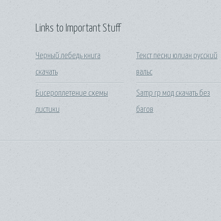
Links to Important Stuff
Черный лебедь книга
Текст песни юлиан русский
скачать
вальс
Бисероплетение схемы
Samp rp мод скачать без
листики
багов