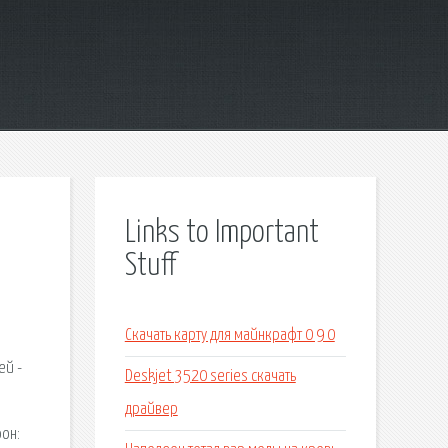
Links to Important
Stuff
Скачать карту для майнкрафт 0 9 0
ей -
Deskjet 3520 series скачать
драйвер
фон: