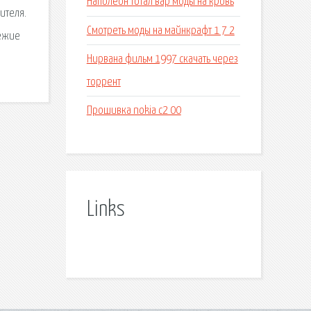
Наполеон тотал вар моды на кровь
ителя.
Смотреть моды на майнкрафт 1 7 2
вежие
Нирвана фильм 1997 скачать через
торрент
Прошивка nokia c2 00
Links