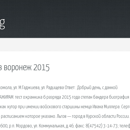
g
ов воронеж 2015
мола, ул. М.Гаджиева, ул. Радищева Ответ : Добрый день, с данной
ЖИРАМ. тест охранника 6 разряда 2015 года степан бандера биография
у как хутор при имении войскового старшины немца Ивана Миллера. Серг
 расписанием которое указано. Льгов — город в Курской области России.
0, р.п. Мордово, ул. Коммунальная, д.46; факс: 8(47542) 3-14-73; теле