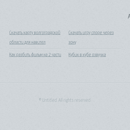
A
Скачать карту волгоградской
Скачать игру споре через
области для навител
зону
Как разбить фильм на 2 части
Кубик в кубе озвучка
© Untitled. All rights reserved.