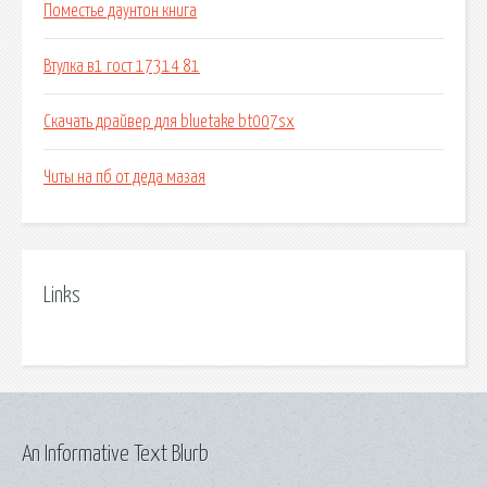
Поместье даунтон книга
Втулка в1 гост 17314 81
Скачать драйвер для bluetake bt007sx
Читы на пб от деда мазая
Links
An Informative Text Blurb