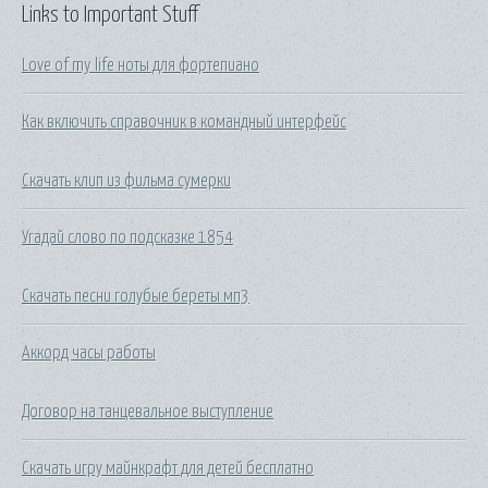
Links to Important Stuff
Love of my life ноты для фортепиано
Как включить справочник в командный интерфейс
Скачать клип из фильма сумерки
Угадай слово по подсказке 1854
Скачать песни голубые береты мп3
Аккорд часы работы
Договор на танцевальное выступление
Скачать игру майнкрафт для детей бесплатно