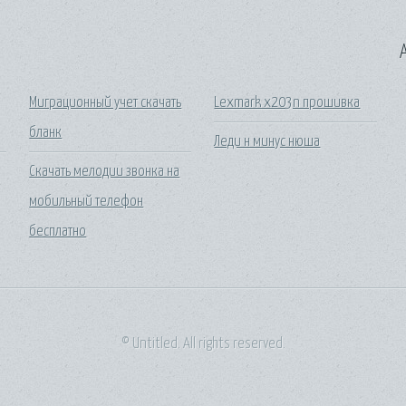
A
Миграционный учет скачать
Lexmark x203n прошивка
бланк
Леди н минус нюша
Скачать мелодии звонка на
мобильный телефон
бесплатно
© Untitled. All rights reserved.