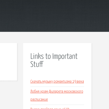
Links to Important
Stuff
Скачать музыку романтизма 19 века
Лобня храм филарета московского
расписание