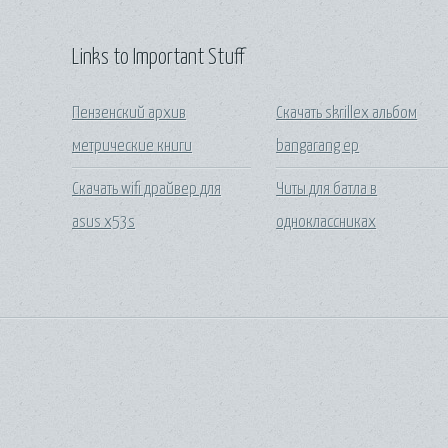
Links to Important Stuff
Пензенский архив
Скачать skrillex альбом
метрические книги
bangarang ep
Скачать wifi драйвер для
Читы для батла в
asus x53s
одноклассниках