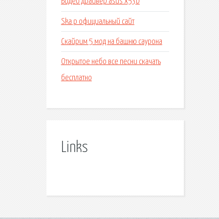
Видео драйвер asus x53b
Ska p официальный сайт
Скайрим 5 мод на башню саурона
Открытое небо все песни скачать
бесплатно
Links