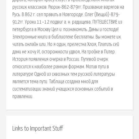
русских классиков. Рюрик-862-879гг. Призвание варягов на
Русь. В 862 г. сел править в Новгороде. Олег (Вещий)-879-
912гг. Уроки 11–12 подвиг а. н. радищева. ПУТЕШЕСТВИЕ из
петербурга в Москву Цел и: познакомить. Дамы и господа!
Электронные книги в библиотеке бесплатны. Вы можете их
читать онлайн или. Но я один, прелестна Хлоя, Платить сей
дани не хочу И, осторожности удвоя, На тройке в Питер.
История появления очерка в России. Путевой очерк
относится к наиболее ранним формам. Мотив пути в
литературе Одной из сквозных тем русской литературы
является тема пути. Таблица создана мной для
систематизации знаний учащихся основных событий в
правлении.
Links to Important Stuff