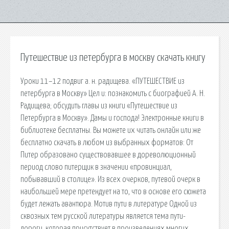
Путешествие из петербурга в москву скачать книгу
Уроки 11–12 подвиг а. н. радищева. «ПУТЕШЕСТВИЕ из
петербурга в Москву» Цел и: познакомить с биографией А. Н.
Радищева; обсудить главы из книги «Путешествие из
Петербурга в Москву». Дамы и господа! Электронные книги в
библиотеке бесплатны. Вы можете их читать онлайн или же
бесплатно скачать в любом из выбранных форматов: От
Питер образовано существовавшее в дореволюционный
период слово питерщик в значении «провинциал,
побывавший в столице». Из всех очерков, путевой очерк в
наибольшей мере претендует на то, что в основе его сюжета
будет лежать авантюра. Мотив пути в литературе Одной из
сквозных тем русской литературы является тема пути-
дороги, которая присутствует в произведениях многих