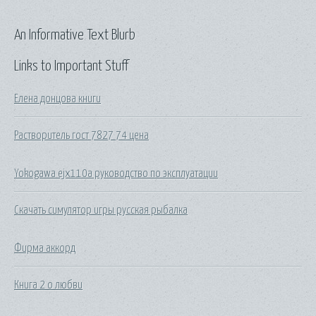
An Informative Text Blurb
Links to Important Stuff
Елена донцова книги
Растворитель гост 7827 74 цена
Yokogawa ejx110a руководство по эксплуатации
Скачать симулятор игры русская рыбалка
Фирма аккорд
Книга 2 о любви