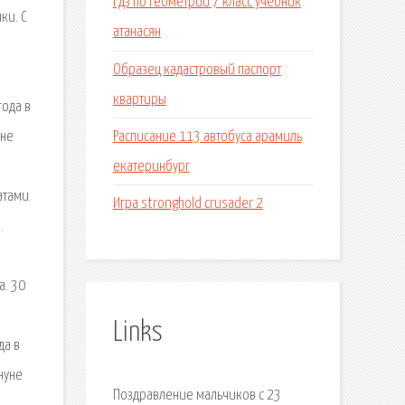
Гдз по геометрии 7 класс учебник
ки. С
атанасян
Образец кадастровый паспорт
квартиры
года в
Расписание 113 автобуса арамиль
уне
екатеринбург
атами.
Игра stronghold crusader 2
.
й
а. 30
Links
да в
нуне
Поздравление мальчиков с 23