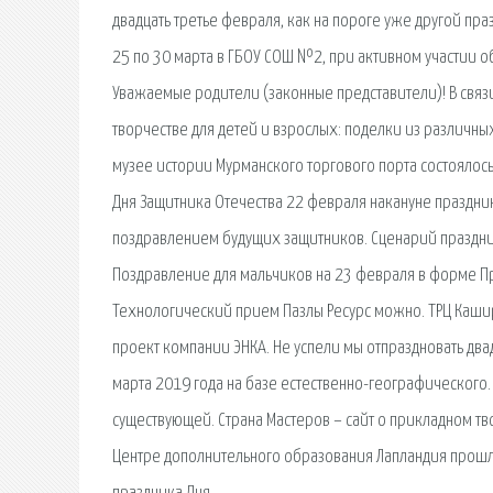
двадцать третье февраля, как на пороге уже другой пра
25 по 30 марта в ГБОУ СОШ №2, при активном участии о
Уважаемые родители (законные представители)! В связи
творчестве для детей и взрослых: поделки из различны
музее истории Мурманского торгового порта состоялось
Дня Защитника Отечества 22 февраля накануне праздник
поздравлением будущих защитников. Сценарий праздник
Поздравление для мальчиков на 23 февраля в форме Пре
Технологический прием Пазлы Ресурс можно. ТРЦ Каши
проект компании ЭНКА. Не успели мы отпраздновать двад
марта 2019 года на базе естественно-географического.
существующей. Страна Мастеров – сайт о прикладном тво
Центре дополнительного образования Лапландия прошла