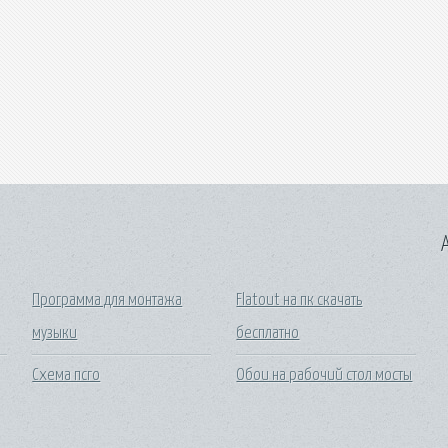
A
Программа для монтажа
Flatout на пк скачать
музыки
бесплатно
Схема псго
Обои на рабочий стол мосты