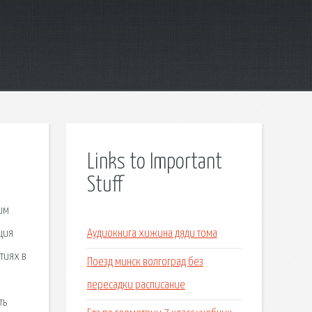
Links to Important
Stuff
им
ция
Аудиокнига хижина дяди тома
тиях в
Поезд минск волгоград без
пересадки расписание
ть