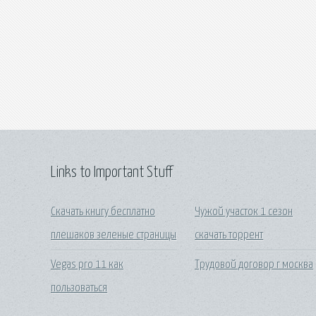
Links to Important Stuff
Скачать книгу бесплатно
Чужой участок 1 сезон
плешаков зеленые страницы
скачать торрент
Vegas pro 11 как
Трудовой договор г москва
пользоваться