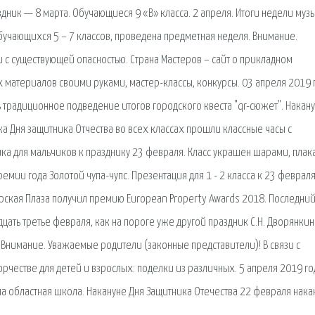
здник — 8 марта. Обучающиеся 9 «В» класса. 2 апреля. Итоги недели музы
бучающихся 5 – 7 классов, проведена предметная неделя. Внимание.
 с существующей опасностью. Страна Мастеров – сайт о прикладном
х материалов своими руками, мастер-классы, конкурсы. 03 апреля 2019 
 традиционное подведение итогов городского квеста "qr-сюжет". Накан
а Дня защитника Отчества во всех классах прошли классные часы с
а для мальчиков к празднику 23 февраля. Класс украшен шарами, плак
мии года Золотой чупа-чупс. Презентация для 1 - 2 класса к 23 февраля
рская Плаза получил премию European Property Awards 2018. Последни
цать третье февраля, как на пороге уже другой праздник С.Н. Дворянкин
 Внимание. Уважаемые родители (законные представители)! В связи с
рчестве для детей и взрослых: поделки из различных. 5 апреля 2019 го
 областная школа. Накануне Дня Защитника Отечества 22 февраля нака