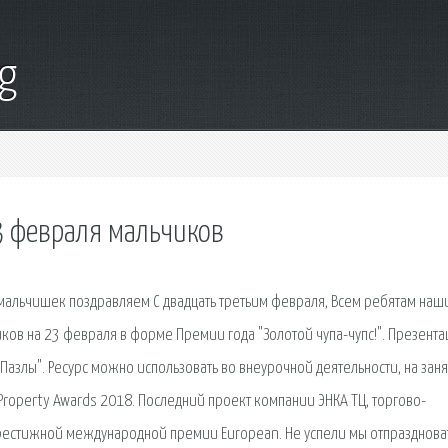
g
3 февраля мальчиков
 мальчишек поздравляем С двадцать третьим февраля, Всем ребятам наш
ков на 23 февраля в форме Премии года "Золотой чупа-чупс!". Презента
"Пазлы". Ресурс можно использовать во внеурочной деятельности, на заня
Property Awards 2018. Последний проект компании ЭНКА ТЦ, торгово-
престижной международной премии European. Не успели мы отпразднова