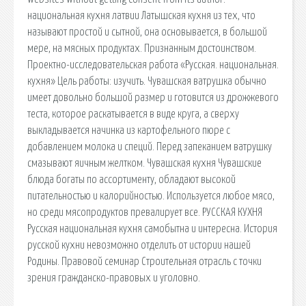
национальная кухня латвии Латышская кухня из тех, что
называют простой и сытной, она основывается, в большой
мере, на мясных продуктах. Признанным достоинством.
Проектно-исследовательская работа «Русская. национальная.
кухня» Цель работы: изучить. Чувашская ватрушка обычно
имеет довольно большой размер и готовится из дрожжевого
теста, которое раскатывается в виде круга, а сверху
выкладывается начинка из картофельного пюре с
добавлением молока и специй. Перед запеканием ватрушку
смазывают яичным желтком. Чувашская кухня Чувашские
блюда богаты по ассортименту, обладают высокой
питательностью и калорийностью. Используется любое мясо,
но среди мясопродуктов превалирует все. РУССКАЯ КУХНЯ
Русская национальная кухня самобытна и интересна. История
русской кухни невозможно отделить от истории нашей
Родины. Правовой семинар Строительная отрасль с точки
зрения гражданско-правовых и уголовно.