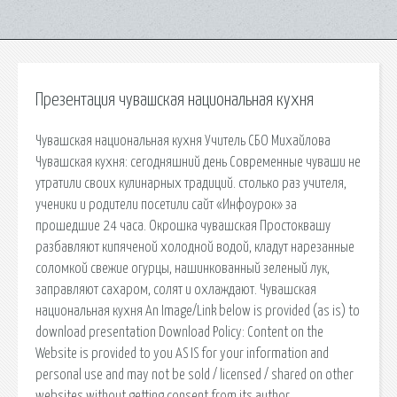
Презентация чувашская национальная кухня
Чувашская национальная кухня Учитель СБО Михайлова
Чувашская кухня: сегодняшний день Современные чуваши не
утратили своих кулинарных традиций. столько раз учителя,
ученики и родители посетили сайт «Инфоурок» за
прошедшие 24 часа. Окрошка чувашская Простоквашу
разбавляют кипяченой холодной водой, кладут нарезанные
соломкой свежие огурцы, нашинкованный зеленый лук,
заправляют сахаром, солят и охлаждают. Чувашская
национальная кухня An Image/Link below is provided (as is) to
download presentation Download Policy: Content on the
Website is provided to you AS IS for your information and
personal use and may not be sold / licensed / shared on other
websites without getting consent from its author.