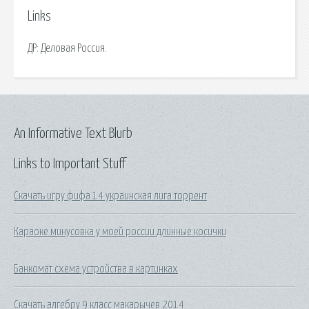
Links
ДР: Деловая Россия.
An Informative Text Blurb
Links to Important Stuff
Скачать игру фифа 14 украинская лига торрент
Караоке минусовка у моей россии длинные косички
Банкомат схема устройства в картинках
Скачать алгебру 9 класс макарычев 2014