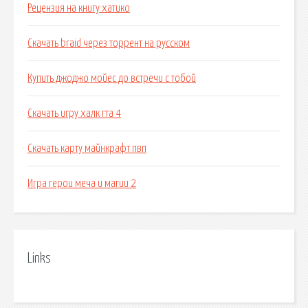
Рецензия на книгу хатико
Скачать braid через торрент на русском
Купить джоджо мойес до встречи с тобой
Скачать игру халк гта 4
Скачать карту майнкрафт пвп
Игра герои меча и магии 2
Links