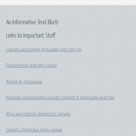
An Informative Text Blurb
Links to Important Stuff
Скачать кастомную прошивку для sony sp
Презентации для гпд 1 класс
Xperia go прошивки
Новинки кинокомедий скачать торрент в хорошем качестве
Игры на nintendo gamecube скачать
Скачать греческие песни новые