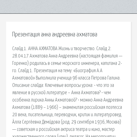
Презентация анна андреевна ахматова
Слайд 1. АННА АХМАТОВА Жизнь и творчество. Слайд 2.
28.04.17 Ахматова Анна Андреевна (настоящая фамилия —
Горенко) родилась в семье морского инженера, капитана 2-
го. Слайд 1. Презентация на тему: «Биография А.А
Ахматовой» Выполнила ученица 9б класса Петрова Галина.
Описание слайда: Ключевые вопросы урока: • что это за
явление в русской литературе – Анна Ахматова? • чем
особенна лирика Анны Ахматовой? • можно Анна Андреевна
Ахматова (1889 – 1966) – знаменитая российская поэтесса
20 века, писательница, переводчик, критик и литературовед.
А́лла Серге́евна Деми́дова (род. 29 сентября 1936, Москва)
— советская и российская актриса театра и кино, мастер
художественного слова (чтец), педагог. На мероприятии