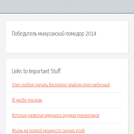
Победитель минусинский помидор 2014
Links to Important Stuff
Олег скобля скачать бесплатно альбом орел небесный
Ю несбе призрак
История развития ядерного оружия презентация
Жизнь на полной мощности скачать epub