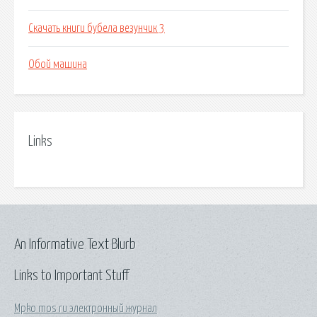
Скачать книги бубела везунчик 3
Обой машина
Links
An Informative Text Blurb
Links to Important Stuff
Mpko mos ru электронный журнал