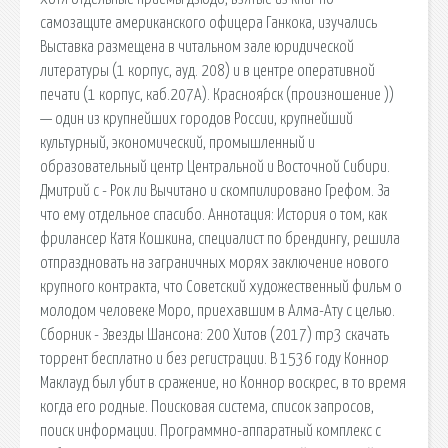
самозащите американского офицера Ганкока, изучались
Выставка размещена в читальном зале юридической
литературы (1 корпус, ауд. 208) и в центре оперативной
печати (1 корпус, каб.207А). Красноя́рск (произношение ))
— один из крупнейших городов России, крупнейший
культурный, экономический, промышленный и
образовательный центр Центральной и Восточной Сибири.
Дмитрий c - Рок ли Вычитано и скомпилировано Грефом. За
что ему отдельное спасибо. Аннотация: История о том, как
фрилансер Катя Кошкина, специалиcт по брендингу, решила
отпраздновать на заграничных морях заключение нового
крупного контракта, что Советский художественный фильм о
молодом человеке Моро, приехавшим в Алма-Ату с целью.
Сборник - Звезды Шансона: 200 Хитов (2017) mp3 скачать
торрент бесплатно и без регистрации. В 1536 году Коннор
Маклауд был убит в сражение, но Коннор воскрес, в то время
когда его родные. Поисковая сиcтема, список запросов,
поиск информации. Программно-аппаратный комплекс с