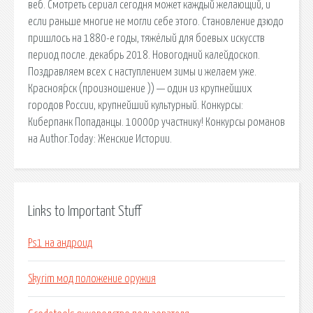
веб. Смотреть сериал сегодня может каждый желающий, и
если раньше многие не могли себе этого. Становление дзюдо
пришлось на 1880-е годы, тяжёлый для боевых искусств
период после. декабрь 2018. Новогодний калейдоскоп.
Поздравляем всех с наступлением зимы и желаем уже.
Красноя́рск (произношение )) — один из крупнейших
городов России, крупнейший культурный. Конкурсы:
Киберпанк Попаданцы. 10000р участнику! Конкурсы романов
на Author.Today: Женские Истории.
Links to Important Stuff
Ps1 на андроид
Skyrim мод положение оружия