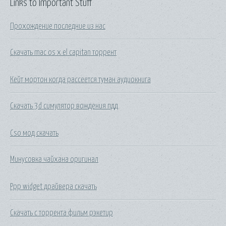
Links to Important Stuff
Прохождение последние из нас
Скачать mac os x el capitan торрент
Кейт мортон когда рассеется туман аудиокнига
Скачать 3d симулятор вождения пдд
Cso мод скачать
Минусовка чайхана оригинал
Ppp widget драйвера скачать
Скачать с торрента фильм рэкетир