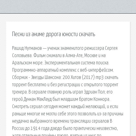
Песни из аниме дорога юности скачать
Рашид Нугманов — ученик знаменитого режиссера Сергея
Соловьева. Фильм снимали в Алма-Ате, Москве и на
Аральском море. Экспериментальная система поиска.
Программно-аппаратный комплекс с веб-интерфейсом.
Сборник - Звезды Шансона: 200 Хитов (2017) mp3 скачать
торрент бесплатно и без регистрации с открытого торрент
трекера. В сериале главную роль играл Эдриан Пол; его
герой Дункан МакЛауд был младшим братом Коннора.
Смотреть сериал сегодня может каждый желающий, и если
раньше многие не могли себе этого позволить из-за причины
неудачно выбранного времени трансляции сериалов В
России до 1914 года дзюдо было практически неизвестно,
хотя отдельные приёмы дзюдо, взятые из книг по