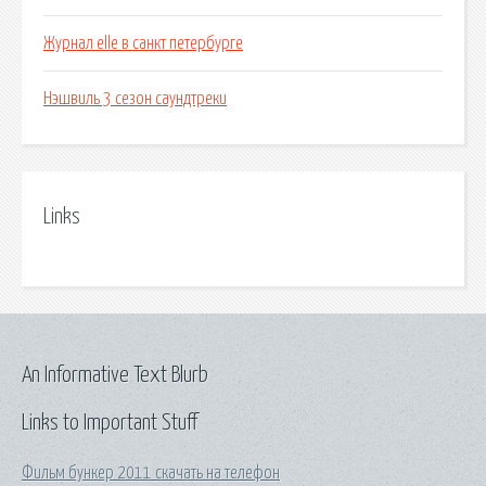
Журнал elle в санкт петербурге
Нэшвиль 3 сезон саундтреки
Links
An Informative Text Blurb
Links to Important Stuff
Фильм бункер 2011 скачать на телефон