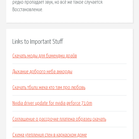
редко пропадает звук, но всё же такое случается.
Восстановление.
Links to Important Stuff
Скачать моды для бименджи драйв
Дыхание доброго неба аккорды
Скачать тбили жека кто там про любовь
Nvidia driver update for nvidia geforce 710m
Соглашение о рассрочке платежа образец скачать
Схема утепления стен в каркасном доме