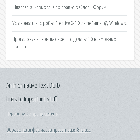
Шпаргалка-ковырялка по правке файлов - Форум.
Установка и настройка Creative X-Fi XtremeGamer @ Windows.
Пропал звук на компьютере. Что делать? 10 возможных
причин.
An Informative Text Blurb
Links to Important Stuff
Первое кафе принц скачать
Обработка информации презентация 8 класс