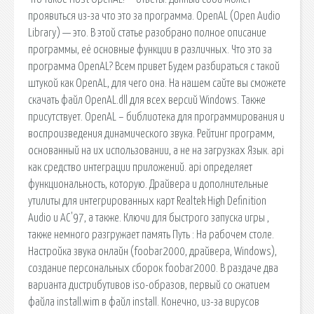
проявиться из-за что это за программа. OpenAL (Open Audio
Library) — это. В этой статье разобрано полное описание
программы, её основные функции в различных. Что это за
программа OpenAL? Всем привет Будем разбираться с такой
штукой как OpenAL, для чего она. На нашем сайте вы сможете
скачать файл OpenAL.dll для всех версий Windows. Также
присутствует. OpenAL – библиотека для программирования и
воспроизведения динамического звука. Рейтинг программ,
основанный на их использовании, а не на загрузках Язык. api
как средство интеграции приложений. api определяет
функциональность, которую. Драйвера и дополнительные
утилиты для интегрированных карт Realtek High Definition
Audio и AC'97, а также. Ключи для быстрого запуска игры ,
также немного разгружает память Путь : На рабочем столе.
Настройка звука онлайн (foobar2000, драйвера, Windows),
создание персональных сборок foobar2000. В раздаче два
варианта дистрибутивов iso-образов, первый со сжатием
файла install.wim в файл install. Конечно, из-за вирусов