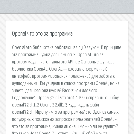
Openal что это за программа
Open al это библиотека работающая с 3D звуком. В принципе
эта программа нужна для немногих. Open AL что за
программа,для чего нужна это API, т. е Основные функции
библиотеки OpenAL. OpenAL — кроссплатформенный
интерфейс программирования приложений для работы с
аудиоданными. Вы увидели в списке программ OpenAl, но не
знаете, для чего она нужна? Расскажем для чего.
Содержание1 Openal32 dll что это1.1 Как исправить ошибку
openal32.dll1.2 Openal32.dll1.3 Куда кидать файл
openal32.dll. Mipony - что за программа? Это Один из самых
популярных поисковых запросов пользователей OpenAL -
что это за программа, нужна ли она и можно ли ее удалить?
Что такое Host OpenAL? – ответы. Данный сбой может