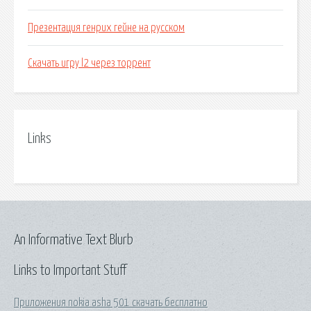
Презентация генрих гейне на русском
Скачать игру l2 через торрент
Links
An Informative Text Blurb
Links to Important Stuff
Приложения nokia asha 501 скачать бесплатно