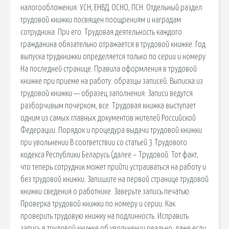
налогообложения: УСН, ЕНВД, ОСНО, ПСН. Отдельный раздел
трудовой книжки посвящен поощрениям и наградам
сотрудника. При его. Трудовая деятельность каждого
гражданина обязательно отражается в трудовой книжке. Год
выпуска трудкнижки определяется только по серии и номеру.
На последней странице. Правила оформления в трудовой
книжке при приеме на работу: образцы записей. Выписка из
трудовой книжки — образец заполнения: Записи ведутся
разборчивым почерком, все. Трудовая книжка выступает
одним из самых главных документов жителей Российской
Федерации. Порядок и процедура выдачи трудовой книжки
при увольнении В соответствии со статьей 3 Трудового
кодекса Республики Беларусь (далее – Трудовой. Тот факт,
что теперь сотрудник может прийти устраиваться на работу и
без трудовой книжки. Запишите на первой странице трудовой
книжки сведения о работнике. Заверьте запись печатью.
Проверка трудовой книжки по номеру и серии. Как
проверить трудовую книжку на подлинность. Исправить
запись в трудовой книжке об увольнении реально, даже если