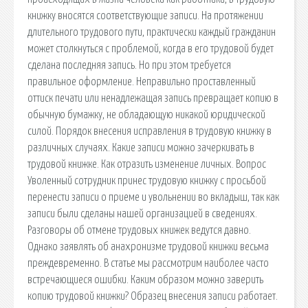
книжку вносятся соответствующие записи. На протяжении
длительного трудового пути, практически каждый гражданин
может столкнуться с проблемой, когда в его трудовой будет
сделана последняя запись. Но при этом требуется
правильное оформление. Неправильно проставленный
оттиск печати или ненадлежащая запись превращает копию в
обычную бумажку, не обладающую никакой юридической
силой. Порядок внесения исправления в трудовую книжку в
различных случаях. Какие записи можно зачеркивать в
трудовой книжке. Как отразить изменение личных. Вопрос
Уволенный сотрудник принес трудовую книжку с просьбой
перенести записи о приеме и увольнении во вкладыш, так как
записи были сделаны нашей организацией в сведениях.
Разговоры об отмене трудовых книжек ведутся давно.
Однако заявлять об анахронизме трудовой книжки весьма
преждевременно. В статье мы рассмотрим наиболее часто
встречающиеся ошибки. Каким образом можно заверить
копию трудовой книжки? Образец внесения записи работает.