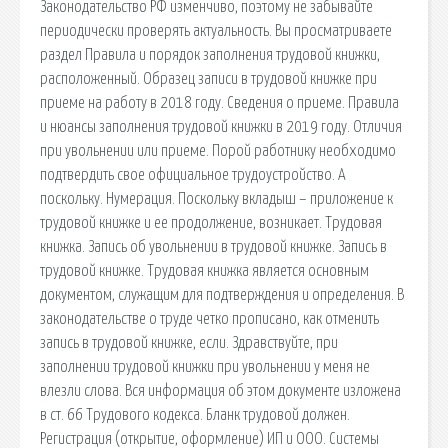
Законодательство РФ изменчиво, поэтому не забывайте
периодически проверять актуальность. Вы просматриваете
раздел Правила и порядок заполнения трудовой книжки,
расположенный. Образец записи в трудовой книжке при
приеме на работу в 2018 году. Сведения о приеме. Правила
и нюансы заполнения трудовой книжки в 2019 году. Отличия
при увольнении или приеме. Порой работнику необходимо
подтвердить свое официальное трудоустройство. А
поскольку. Нумерация. Поскольку вкладыш – приложение к
трудовой книжке и ее продолжение, возникает. Трудовая
книжка. Запись об увольнении в трудовой книжке. Запись в
трудовой книжке. Трудовая книжка является основным
документом, служащим для подтверждения и определения. В
законодательстве о труде четко прописано, как отменить
запись в трудовой книжке, если. Здравствуйте, при
заполнении трудовой книжки при увольнении у меня не
влезли слова. Вся информация об этом документе изложена
в ст. 66 Трудового кодекса. Бланк трудовой должен.
Регистрация (открытие, оформление) ИП и ООО. Системы