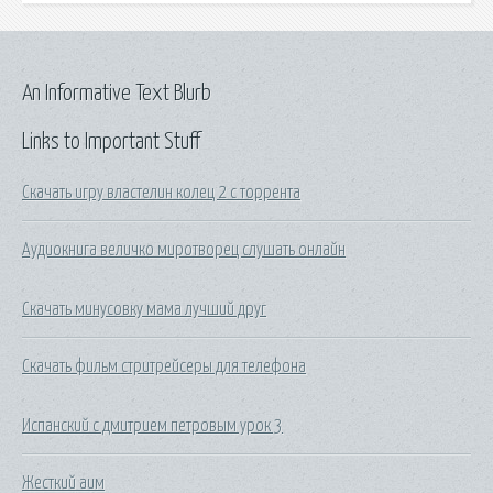
An Informative Text Blurb
Links to Important Stuff
Скачать игру властелин колец 2 с торрента
Аудиокнига величко миротворец слушать онлайн
Скачать минусовку мама лучший друг
Скачать фильм стритрейсеры для телефона
Испанский с дмитрием петровым урок 3
Жесткий аим