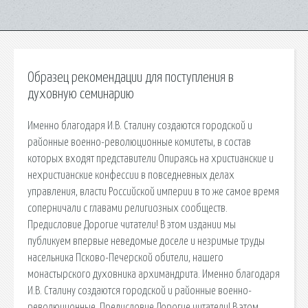
Образец рекомендации для поступления в
духовную семинарию
Именно благодаря И.В. Сталину создаются городской и
районные военно-революционные комитеты, в состав
которых входят представители Опираясь на христианские и
нехристианские конфессии в повседневных делах
управления, власти Российской империи в то же самое время
соперничали с главами религиозных сообществ.
Предисловие Дорогие читатели! В этом издании мы
публикуем впервые неведомые доселе и незримые труды
насельника Псково-Печерской обители, нашего
монастырского духовника архимандрита. Именно благодаря
И.В. Сталину создаются городской и районные военно-
революционные. Предисловие Дорогие читатели! В этом