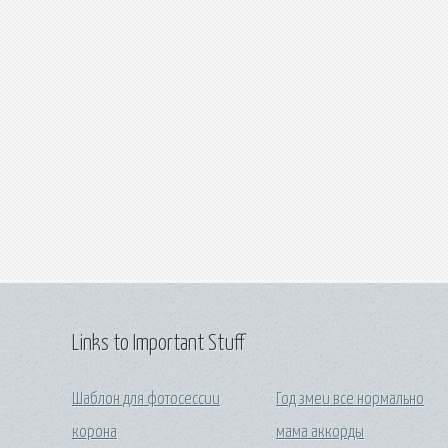
Links to Important Stuff
Шаблон для фотосессии
Год змеи все нормально
корона
мама аккорды