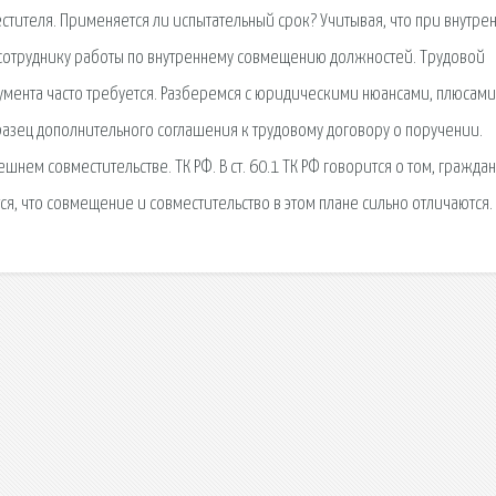
стителя. Применяется ли испытательный срок? Учитывая, что при внутре
 сотруднику работы по внутреннему совмещению должностей. Трудовой
умента часто требуется. Разберемся с юридическими нюансами, плюсами
азец дополнительного соглашения к трудовому договору о поручении.
ешнем совместительстве. ТК РФ. В ст. 60.1 ТК РФ говорится о том, гражда
ся, что совмещение и совместительство в этом плане сильно отличаются.