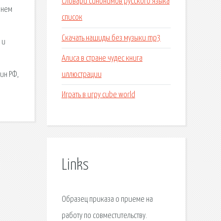
Словари синонимов русского языка
ннем
список
Скачать нашиды без музыки mp3
 и
Алиса в стране чудес книга
иллюстрации
нин РФ,
Играть в игру cube world
Links
Образец приказа о приеме на
работу по совместительству.