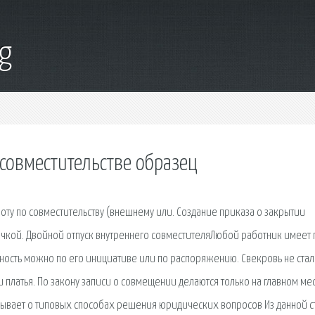
g
совместительстве образец
оту по совместительству (внешнему или. Создание приказа о закрытии
очкой. Двойной отпуск внутреннего совместителяЛюбой работник имеет
лжность можно по его инициативе или по распоряжению. Свекровь не стал
платья. По закону записи о совмещении делаются только на главном мес
азывает о типовых способах решения юридических вопросов Из данной с