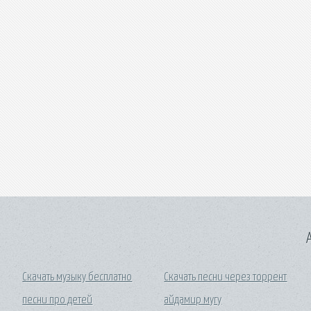
A
Скачать музыку бесплатно
Скачать песни через торрент
песни про детей
айдамир мугу