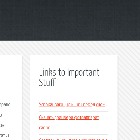
Links to Important
Stuff
 право
Успокаивающие книги перед сном
а
Скачать драйвера фотоаппарат
те.
canon
татьи