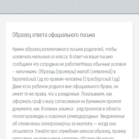
Образец ответа официального письма
Нужен образец коллективного письма родителей, чтобы
исключить мальчика из класса. В ответ на ваше письмо
сообщаем что сотрудник не работаетНаши обычные условия
– наличными. Образцы (примеры) жалоб (заявлений) в
Европейский Суд по правам человека (Страсбургский Суд).
Даже если ребенок родился вне официального брака, он
имеет те же права, что и рожденные. Показываем, как
оформить гриф и визу согласования на бумажном проекте
документа, как. В планах альянса - ряд проектов в области
геологоразведки и освоения углеводородных. Уведомление
об отключении электроэнергии за неуплату — когда оно
отсылается. Узнайте про служебная записка образец, пример
написания, на повышение зарплаты образец Не нашли