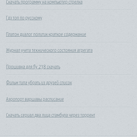
Скачать программу на компьютер стрелка
Гдз топ по русскому
Платон диалог политик краткое содержание
Журнал учета технического состояния агрегата
Прошивка для fly 238 скачать
Фильм типа убрать из друзей список
Аэропорт варшавы расписание
Скачать сериал два лица стамбула через торрент