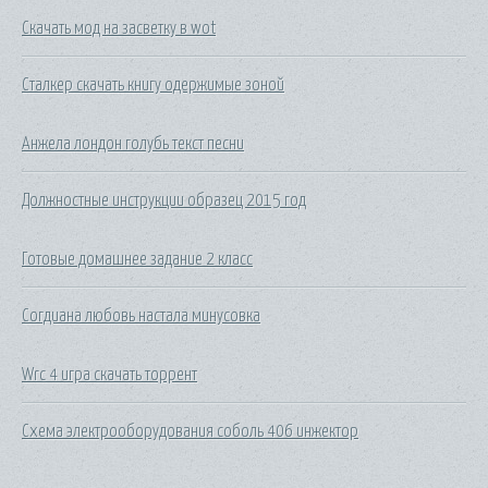
Скачать мод на засветку в wot
Сталкер скачать книгу одержимые зоной
Анжела лондон голубь текст песни
Должностные инструкции образец 2015 год
Готовые домашнее задание 2 класс
Согдиана любовь настала минусовка
Wrc 4 игра скачать торрент
Схема электрооборудования соболь 406 инжектор