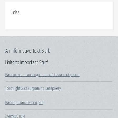
Links
An Informative Text Blurb
Links to Important Stuff
Как составить ликвидационный баланс образец
Torchlight 2 как играть по интернету
Как обрезать текст в pdf
Жесткий аим