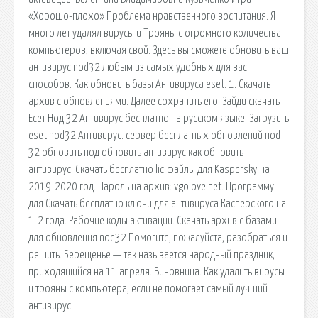
«Хорошо-плохо» Проблема нравственного воспитания. Я
много лет удалял вирусы и Трояны с огромного количества
компьютеров, включая свой. Здесь вы сможете обновить ваш
антивирус nod32 любым из самых удобных для вас
способов. Как обновить базы Антивируса eset. 1. Скачать
архив с обновлениями. Далее сохранить его. Зайди скачать
Есет Нод 32 Антивирус бесплатно на русском языке. Загрузить
eset nod32 Антивирус. сервер бесплатных обновлений nod
32 обновить нод обновить антивирус как обновить
антивирус. Скачать бесплатно lic-файлы для Kaspersky на
2019-2020 год. Пароль на архив: vgolove.net. Программу
для Скачать бесплатно ключи для антивируса Касперского на
1-2 года. Рабочие коды активации. Скачать архив с базами
для обновления nod32 Помогите, пожалуйста, разобраться и
решить. Берещенье — так называется народный праздник,
приходящийся на 11 апреля. Виновница. Как удалить вирусы
и трояны с компьютера, если не помогает самый лучший
антивирус.