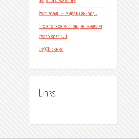
Широка река книга
Рассказали мне цветы аккорды
Что в толковом словаре означает
слово красный
L497b схема
Links