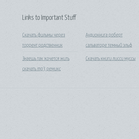
Links to Important Stuff
Скачать фильмы через
Аудиокнига роберт
торрент родственник
сальваторе темный эльф
Знаешь так хочется жить
Скачать книги лисси муссы
скачать mp3 ремикс