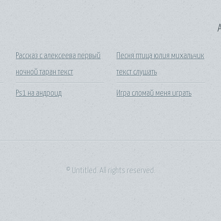
A
Рассказ с алексеева первый
Песня птица юлия михальчик
ночной таран текст
текст слушать
Ps1 на андроид
Игра сломай меня играть
© Untitled. All rights reserved.