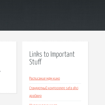
Links to Important
Stuff
ь
Расписание мдм кино
Стандартный контроллер sata ahci
драйвер