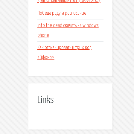
Краски масляные гост 30884 2003
Победа радуга расписание
Into the dead скачать на windows
phone
Как отсканировать штрих код
айфоном
Links