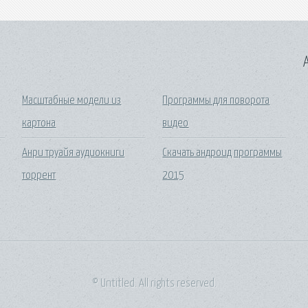
A
Масштабные модели из
Программы для поворота
картона
видео
Анри труайя аудиокниги
Скачать андроид программы
торрент
2015
© Untitled. All rights reserved.