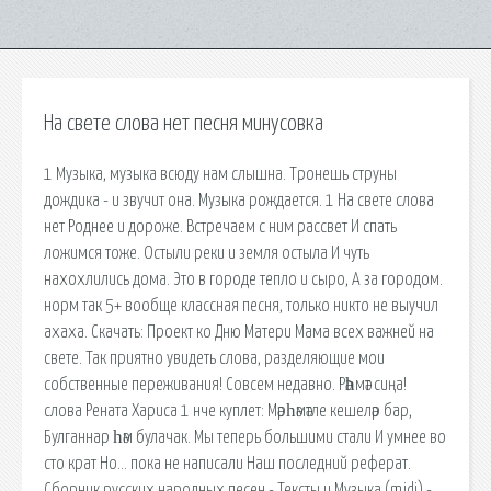
На свете слова нет песня минусовка
1 Музыка, музыка всюду нам слышна. Тронешь струны
дождика - и звучит она. Музыка рождается. 1 На свете слова
нет Роднее и дороже. Встречаем с ним рассвет И спать
ложимся тоже. Остыли реки и земля остыла И чуть
нахохлились дома. Это в городе тепло и сыро, А за городом.
норм так 5+ вообще классная песня, только никто не выучил
ахаха. Скачать: Проект ко Дню Матери Мама всех важней на
свете. Так приятно увидеть слова, разделяющие мои
собственные переживания! Совсем недавно. Рәһмәт сиңа!
слова Рената Хариса 1 нче куплет: Мәрһәмәтле кешеләр бар,
Булганнар һәм булачак. Мы теперь большими стали И умнее во
сто крат Но… пока не написали Наш последний реферат.
Сборник русских народных песен - Тексты и Музыка (midi) -