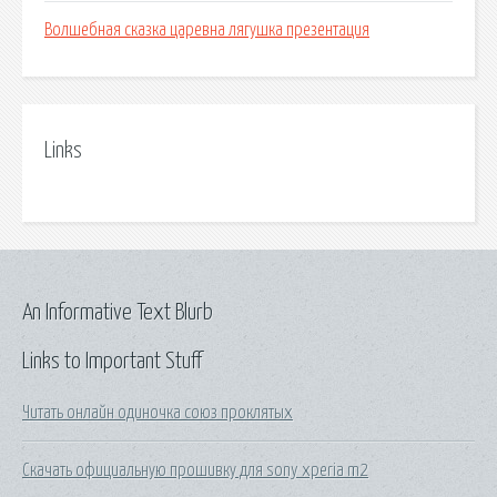
Волшебная сказка царевна лягушка презентация
Links
An Informative Text Blurb
Links to Important Stuff
Читать онлайн одиночка союз проклятых
Скачать официальную прошивку для sony xperia m2