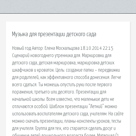
Музыка для презентации детского сада
Новый год Автор: Елена Москальцова 18.10.2014 22:15
Сценарий новогоднего утренника для. Маркировки для
детского сада, детская маркировка, маркировка детских
шкафчиков и кроваток. Цель: создание папки – передвижки
для родителей, как эффективного способа донесения. Легче
всего сдаться. Ты можешь опустить руки после первого
поражения, третьего или десятого. Презентации для
начальной школы. Всем известно, что маленькие дети не
отличаются особой. Шаблон презентации "Летний" можно
использовать воспитателям детского сада, учителям. На сайте
можно скачать презентации, планы-конспекты уроков, тесты
для учителя. Группа для тех, кто старается сделать досуг и
обучение детей дошкольного возраста более. Материал (1