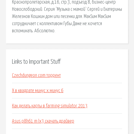
Краснопролетарская, д.16, стр.3, подъезд 8, бизнес-центр
Новослободский. Серия `Музыка с мамой` Сергей и Екатерины
Железнов Кошкин дом или песенки для. МакSим МакSим
сотрудничает с коллективом Губы Даже не хочется
вспоминать. Абсолютно.
Links to Important Stuff
Czechdungeon com торрент
X в квадрате минус x минус 6
Как делать карты в farming simulator 2013
Asus p8h61 m lx3 скачать драйвер