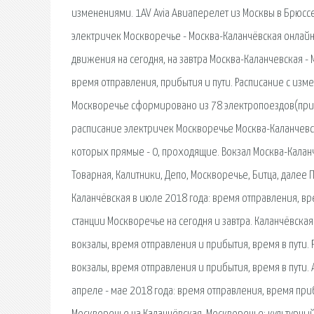
изменениями. 1AV Avia Авиаперелет из Москвы в Брюсс
электричек Москворечье - Москва-Каланчёвская онлайн
движения на сегодня, на завтра Москва-Каланчевская 
время отправления, прибытия и пути. Расписание с из
Москворечье сформировано из 78 электропоездов(приг
расписание электричек Москворечье Москва-Каланчевс
которых прямые - 0, проходящие. Вокзал Москва-Каланч
Товарная, Калитники, Депо, Москворечье, Битца, далее
Каланчёвская в июле 2018 года: время отправления, вр
станции Москворечье на сегодня и завтра. Каланчёвска
вокзалы, время отправления и прибытия, время в пути.
вокзалы, время отправления и прибытия, время в пути.
апреле - мае 2018 года: время отправления, время приб