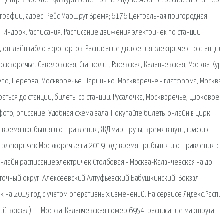
 центр в Москве. Культурные центры на Яндекс.Афише: расписание инте
графии, адрес. Рейс Маршрут Время; 6176 Центральная пригородная
 Индрок.Расписания. Расписание движения электричек по станции
, он-лайн табло аэропортов. Расписание движения электричек по станци
скворечье. Савеловская, Станколит, Ржевская, Каланчевская, Москва Ку
епо, Перерва, Москворечье, Царицыно. Москворечье - платформа, Москва
аться до станции, билеты со станции. Русалочка, Москворечье, цирковое
фото, описание. Удобная схема зала. Покупайте билеты онлайн в цирк
 время прибытия и отправления, ЖД маршруты, время в пути, график
ие электричек Москворечье на 2019 год: время прибытия и отправления с
 Онлайн расписание электричек Столбовая - Москва-Каланчёвская на до
сточный округ. Алексеевский Алтуфьевский Бабушкинский. Вокзал
к на 2019 год с учетом оперативных изменений. На сервисе Яндекс.Расп
кий вокзал) — Москва-Каланчёвская номер 6954: расписание маршрута