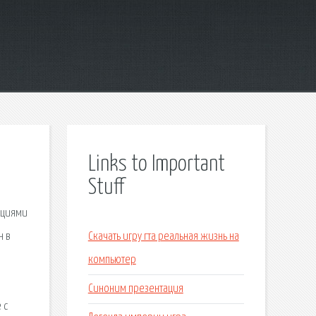
Links to Important
Stuff
нциями
н в
Скачать игру гта реальная жизнь на
компьютер
Синоним презентация
 с