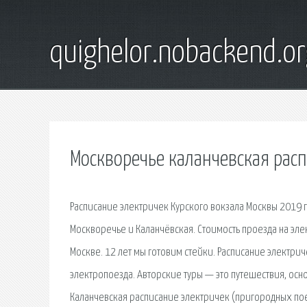
quighelor.nobackend.or
Москворечье каланчевская рас
Расписание электричек Курского вокзала Москвы 2019 г
Москворечье и Каланчёвская. Стоимость проезда на эле
Москве. 12 лет мы готовим стейки. Расписание электри
электропоезда. Авторские туры — это путешествия, осн
Каланчевская расписание электричек (пригородных поез