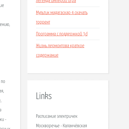
Легенда империи игра
ние
Мультик мадагаскар 4 скачать
торрент
лению,
Программа с поддержкой 3d
Жизнь лермонтова краткое
содержание
 по
ая,
Links
,
в
Расписание электричек
ки -
Москворечье - Каланчёвская