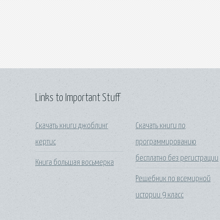
Links to Important Stuff
Скачать книги джоблинг
Скачать книги по
кертис
программированию
бесплатно без регистрации
Книга большая восьмерка
Решебник по всемирной
истории 9 класс