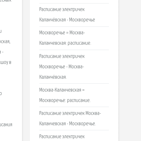
ресных
Расписание электричек
Каланчёвская - Москворечье
и
Москворечье = Москва-
рская,
Каланчевская: расписание.
 -
Расписание электричек
 шоу в
Москворечье - Москва-
Каланчёвская.
Москва-Каланчевская =
о
Москворечье: расписание.
Расписание электричек Москва-
Каланчевская - Москворечье.
исания
Расписание электричек