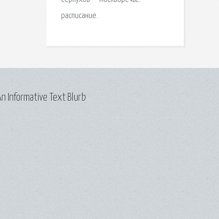
расписание.
n Informative Text Blurb