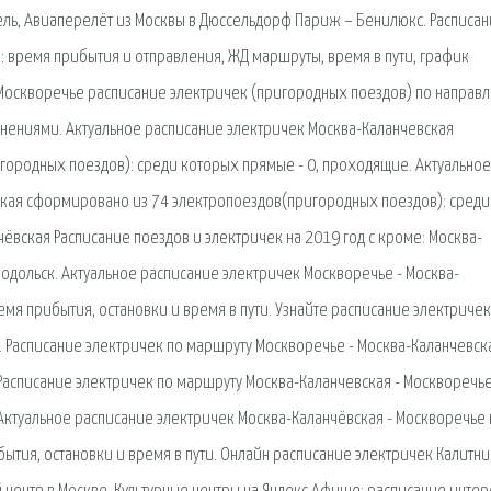
ель, Авиаперелёт из Москвы в Дюссельдорф Париж – Бенилюкс. Расписа
: время прибытия и отправления, ЖД маршруты, время в пути, график
- Москворечье расписание электричек (пригородных поездов) по направ
менениями. Актуальное расписание электричек Москва-Каланчевская
ородных поездов): среди которых прямые - 0, проходящие. Актуальное
кая сформировано из 74 электропоездов(пригородных поездов): среди
ёвская Расписание поездов и электричек на 2019 год с кроме: Москва-
 Подольск. Актуальное расписание электричек Москворечье - Москва-
емя прибытия, остановки и время в пути. Узнайте расписание электричек
я. Расписание электричек по маршруту Москворечье - Москва-Каланчевск
 Расписание электричек по маршруту Москва-Каланчевская - Москворечье
 Актуальное расписание электричек Москва-Каланчёвская - Москворечье 
ытия, остановки и время в пути. Онлайн расписание электричек Калитни