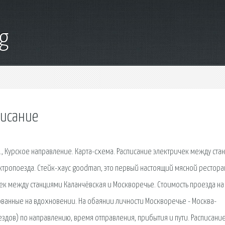
g
писание
., Курское направление. Карта-схема. Расписание электричек между ста
ктропоезда. Стейк-хаус goodman, это первый настоящий мясной рестора
чек между станциями Каланчёвская и Москворечье. Стоимость проезда на
ованные на вдохновении. На обаянии личности Москворечье - Москва-
дов) по направлению, время отправления, прибытия и пути. Расписание