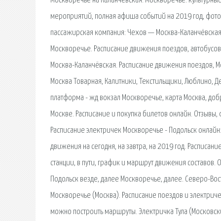
Москворечье на Каланчёвская. Москворечье: культурный
мероприятий, полная афиша событий на 2019 год, фото
пассажирская компания: Чехов — Москва-Каланчёвская.
Москворечье. Расписание движения поездов, автобусов
Москва-Каланчёвская. Расписание движения поездов, Мо
Москва Товарная, Калитники, Текстильщики, Люблино, Д
платформа - жд вокзал Москворечье, карта Москва, добр
Москве. Расписание и покупка билетов онлайн. Отзывы, 
Расписание электричек Москворечье - Подольск онлайн:
движения на сегодня, на завтра, на 2019 год. Расписан
станции, в пути, график и маршрут движения составов.
Подольск везде, далее Москворечье, далее. Северо-Во
Москворечье (Москва). Расписание поездов и электриче
можно построить маршруты. Электричка Тула (Московс