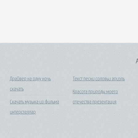
A
Драйвер на одну ночь
Текст песни соловьи ариэль
скачать
Красота природы моего
Скачать музыка из фильма
отечества презентация
интерстеллар