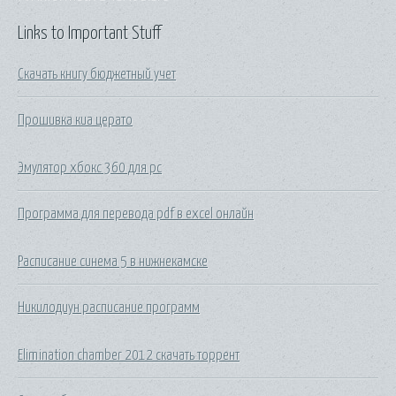
Links to Important Stuff
Скачать книгу бюджетный учет
Прошивка киа церато
Эмулятор хбокс 360 для pc
Программа для перевода pdf в excel онлайн
Расписание синема 5 в нижнекамске
Никилодиун расписание программ
Elimination chamber 2012 скачать торрент