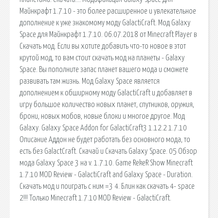
Майнкрафт 1.7.10 - это более расширенное и увлекательное
дополнение к уже знакомому моду GalactiCraft. Мод Galaxy
Space для Майнкрафт 1.7.10. 06.07.2018 от Minecraft Player в
Скачать мод. Если вы хотите добавить что-то новое в этот
крутой мод, то вам стоит скачать мод на планеты - Galaxy
Space. Вы пополните запас планет вашего мода и сможете
развивать там жизнь. Мод Galaxy Space является
дополнением к обширному моду GalactiCraft и добавляет в
игру большое количество новых планет, спутников, оружия,
брони, новых мобов, новые блоки и многое другое. Мод
Galaxy. Galaxy Space Addon for GalactiCraft3 1.12.2 1.7.10
Описание Аддон не будет работать без основного мода, то
есть без GalactCraft. Скачай и Скачать Galaxy Space. 05 Обзор
мода Galaxy Space 3 на v. 1.7.10. Game RekeR Show Minecraft
1.7.10 MOD Review - GalactiCraft and Galaxy Space - Duration.
Скачать мод и поиграть с ним =3 4. Блин как скачать 4- space
2!!! Только Minecraft 1.7.10 MOD Review - GalactiCraft.