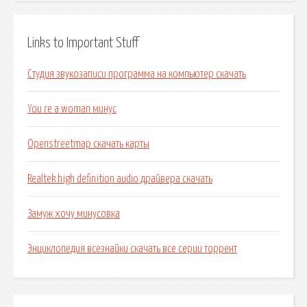
Links to Important Stuff
Студия звукозаписи программа на компьютер скачать
You re a woman минус
Openstreetmap скачать карты
Realtek high definition audio драйвера скачать
Замуж хочу минусовка
Энциклопедия всезнайки скачать все серии торрент