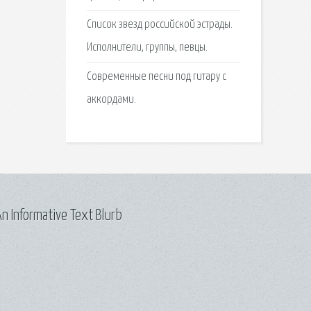
Список звезд российской эстрады.
Исполнители, группы, певцы.
Современные песни под гитару с
аккордами.
n Informative Text Blurb