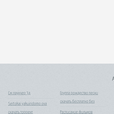
A
См лаунчер 3д
Группа рождество песни
скачать бесплатно без
Seitokai yakuindomo ova
скачать торрент
Расписание фильмов