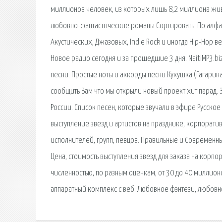
миллионов человек, из которых лишь 8,2 миллиона жив
любовно-фантастические романы Сортировать: По алфави
Акустических, Джазовых, Indie Rock и иногда Hip-Hop в
Новое радио сегодня и за прошедшие 3 дня. NaitiMP3.biz
песни. Простые ноты и аккорды песни Кукушка (Гагарина
сообщить Вам что мы открыли новый проект хит парад.
России. Список песен, которые звучали в эфире Русско
выступление звезд и артистов на празднике, корпорати
исполнителей, групп, певцов. Правильные и Современн
Цена, стоимость выступления звезд для заказа на корп
численностью, по разным оценкам, от 30 до 40 миллион
аппаратный комплекс с веб. Любовное фэнтези, любовн