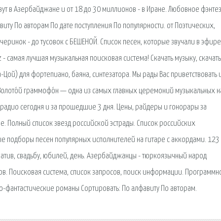
ут в Азербайджане и от 18 до 30 миллионов - в Иране. Любовное фэнтез
ту По авторам По дате поступления По популярности. от Поэтических,
ечеринок - до тусовок с БЕШЕНОЙ. Список песен, которые звучали в эфире
 - самая лучшая музыкальная поисковая система! Скачать музыку, скачать
-Цой) для фортепиано, баяна, синтезатора. Мы рады Вас приветствовать 
 Золото́й граммофо́н — одна из самых главных церемоний музыкальных н
е радио сегодня и за прошедшие 3 дня. Цены, райдеры и гонорары за
ве. Полный список звезд российской эстрады. Список российских
ые подборы песен популярных исполнителей на гитаре с аккордами. 123
оратив, свадьбу, юбилей, день. Азербайджанцы - тюркоязычный народ
ов. Поисковая сиcтема, список запросов, поиск информации. Программн
о-фантастические романы Сортировать: По алфавиту По авторам.