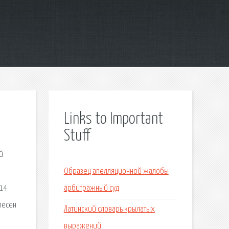
Links to Important
Stuff
й
Образец апелляционной жалобы
 14
арбитражный суд
песен
Латинский словарь крылатых
выражений