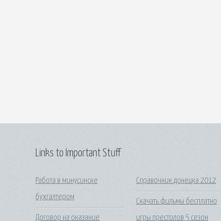
Links to Important Stuff
Работа в минусинске
Справочник донецка 2012
бухгалтером
Скачать фильмы бесплатно
Договор на оказание
игры престолов 5 сезон