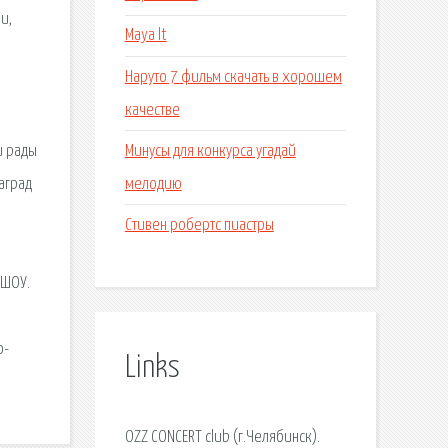
и,
Maya lt
Наруто 7 фильм скачать в хорошем
качестве
Минусы для конкурса угадай
и рады
мелодию
аград
Стивен робертс пиастры
 ШОУ.
о-
Links
OZZ CONCERT club (г.Челябинск).