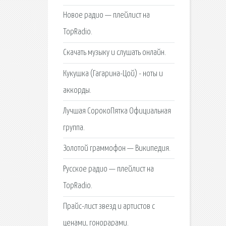
Новое радио — плейлист на
TopRadio.
Скачать музыку и слушать онлайн.
Кукушка (Гагарина-Цой) - ноты и
аккорды.
Лучшая СорокоПятка Официальная
группа.
Золотой граммофон — Википедия.
Русское радио — плейлист на
TopRadio.
Прайс-лист звезд и артистов с
ценами, гонорарами.