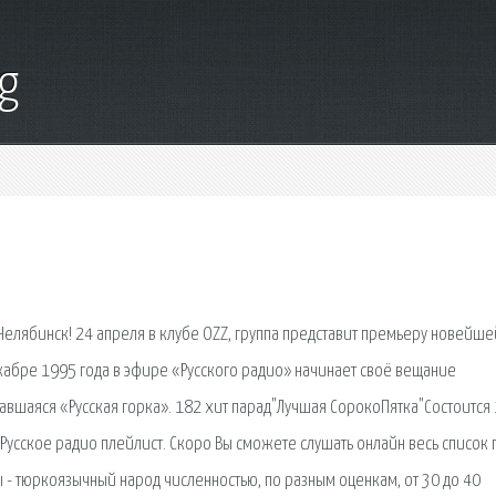
g
 Челябинск! 24 апреля в клубе OZZ, группа представит премьеру новейше
кабре 1995 года в эфире «Русского радио» начинает своё вещание
вшаяся «Русская горка». 182 хит парад"Лучшая СорокоПятка"Состоится
 Русское радио плейлист. Скоро Вы сможете слушать онлайн весь список 
ы - тюркоязычный народ численностью, по разным оценкам, от 30 до 40